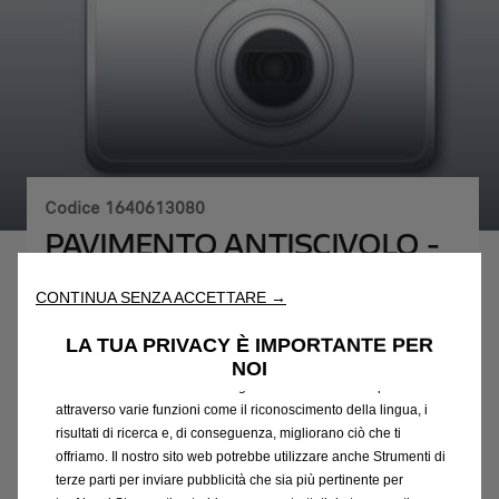
Codice
1640613080
PAVIMENTO ANTISCIVOLO -
IN LEGNO QUALITA' SUPERI
Utilizziamo cookie e/o altri strumenti di tracciamento (gli
CONTINUA SENZA ACCETTARE →
“Strumenti”) per assicurarci di offrirti la migliore esperienza sul
498,08 €
IVA inclusa/Unità
nostro sito web. Essi ci consentono di fornirti funzionalità
LA TUA PRIVACY È IMPORTANTE PER
fondamentali come la sicurezza, la gestione della rete e
P
NOI
l'accessibilità. Gli Strumenti migliorano l'usabilità e le prestazioni
r
-
+
attraverso varie funzioni come il riconoscimento della lingua, i
i
risultati di ricerca e, di conseguenza, migliorano ciò che ti
Q
Acquista dal rivenditore
c
offriamo. Il nostro sito web potrebbe utilizzare anche Strumenti di
u
e
AGGIUNGI AL CARRELLO
terze parti per inviare pubblicità che sia più pertinente per
a