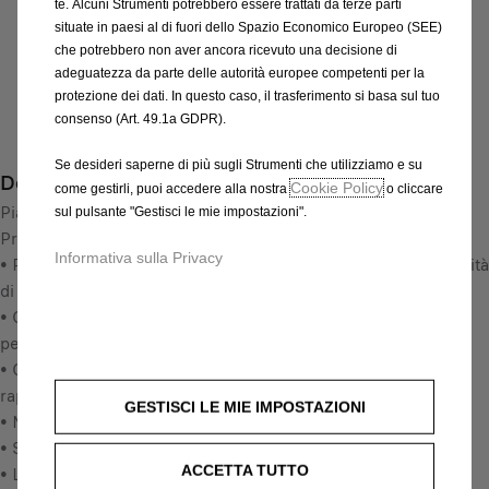
i
te. Alcuni Strumenti potrebbero essere trattati da terze parti
n
s
situate in paesi al di fuori dello Spazio Economico Europeo (SEE)
Compra ora, paga dopo
t
che potrebbero non aver ancora ricevuto una decisione di
4
i
adeguatezza da parte delle autorità europee competenti per la
9
L'installazione deve essere effettuata dalla Rete di
protezione dei dati. In questo caso, il trasferimento si basa sul tuo
t
8
Assistenza Ufficiale
consenso (Art. 49.1a GDPR).
y
,
Trova il rivenditore più vicino
u
0
Se desideri saperne di più sugli Strumenti che utilizziamo e su
Descrizione
p
8
Cookie Policy
come gestirli, puoi accedere alla nostra
o cliccare
d
Piastra pavimento antiscivolo di legno di qualità premium.
€
sul pulsante "Gestisci le mie impostazioni".
a
Protegge l'abitacolo dagli urti, lo sporco ed i graffi.
I
t
Informativa sulla Privacy
• Perfettamente adatto alla forma del veicolo, eccellente qualità
V
e
di produzione e di taglio e di finitura
A
d
• Ogni tavola è pretagliata e preforata per un adattamento
i
t
perfetto al veicolo
n
o
• Consegnato pronto per il montaggio: montaggio semplice e
c
:
rapido
l
GESTISCI LE MIE IMPOSTAZIONI
1
• Materiale: legno dii betulla rivestito
u
• Spessore: 10 mm
s
ACCETTA TUTTO
• Look e struttura: Rivestimento antiscivolo
a