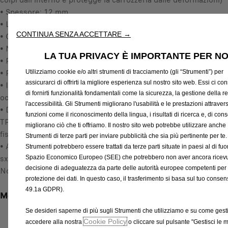
colpi dall'interno e protegge la carrozzeria dalle deformazioni)
i
t
• Spessore: 12 mm
n
o
• Look e struttura: antisdrucciolo
c
:
CONTINUA SENZA ACCETTARE →
• Colore: Nero
l
1
• Non si rompe, non si sfilaccia ai bordi
u
LA TUA PRIVACY È IMPORTANTE PER NO
• Resistente all'acqua, quindi facile da pulire
s
• Preforatura per avvitamento facile e veloce
a
Utilizziamo cookie e/o altri strumenti di tracciamento (gli “Strumenti”) per
assicurarci di offrirti la migliore esperienza sul nostro sito web. Essi ci c
• Inclusi i listelli di soglia in alluminio e le piastre per gli
/
di fornirti funzionalità fondamentali come la sicurezza, la gestione della re
occhielli di fissaggio
U
l'accessibilità. Gli Strumenti migliorano l'usabilità e le prestazioni attraver
• Dotaizone: Piastra pavimento con rivestimento antiscivolo
n
funzioni come il riconoscimento della lingua, i risultati di ricerca e, di co
TPO; cunei sotto il pavimento per un fissaggio migliore, 1 kit di
i
migliorano ciò che ti offriamo. Il nostro sito web potrebbe utilizzare anche
fissaggio, istruzioni di montaggio
t
Strumenti di terze parti per inviare pubblicità che sia più pertinente per te.
• Adatto per la versione cabinata L2 con due porte scorrevoli
à
Strumenti potrebbero essere trattati da terze parti situate in paesi al di fuor
sx/dx.
Spazio Economico Europeo (SEE) che potrebbero non aver ancora ricev
decisione di adeguatezza da parte delle autorità europee competenti per 
Nota: non adatto per i veicoli con portellone posteriore.
protezione dei dati. In questo caso, il trasferimento si basa sul tuo consens
49.1a GDPR).
Metodi di pagamento
Se desideri saperne di più sugli Strumenti che utilizziamo e su come gestir
Cookie Policy
accedere alla nostra
o cliccare sul pulsante "Gestisci le 