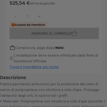
525,54 €
IVA inclusa/Unità
P
r
-
+
i
Q
Acquista dal rivenditore
c
u
e
AGGIUNGI AL CARRELLO
a
i
n
s
Compra ora, paga dopo
t
5
i
2
L'installazione deve essere effettuata dalla Rete di
t
5
Assistenza Ufficiale
y
,
Trova il rivenditore più vicino
u
5
Descrizione
p
4
d
Piastra pavimento antiscivolo per la protezione del vano di
€
a
carico di polipropilene con struttura a nido d'ape. Protegge
I
t
l'abitacolo dagli urti, lo sporco ed i graffi.
V
e
• Materiale: Polipropilene con struttura a nido d'ape (assorbe i
A
d