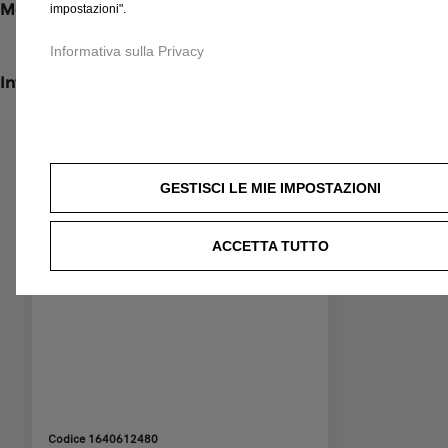
Metodi di spedizione e restituzione
impostazioni".
Informativa sulla Privacy
Informazioni per l'installazione
Prodotti correlati a questo articolo
Potresti essere interessato a questi prodotti correlati
GESTISCI LE MIE IMPOSTAZIONI
ACCETTA TUTTO
Codice 1640612480