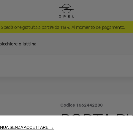
Spedizione gratuita a partire da 119 €. Al momento del pagamento.
bicchiere o lattina
Codice
1662442280
PORTA BI
NUA SENZA ACCETTARE →