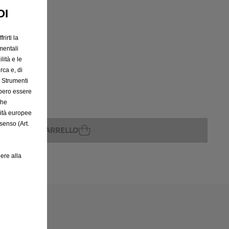
OI
rirti la
mentali
lità e le
rca e, di
rito
e Strumenti
bbero essere
che
rità europee
senso (Art.
GGIUNGI AL CARRELLO
ere alla