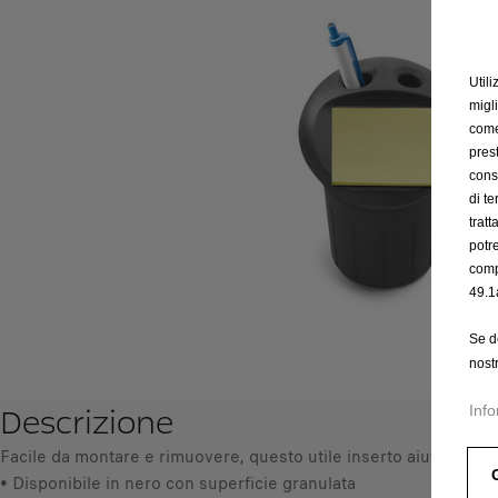
Utili
migl
come 
prest
cons
di t
trat
potr
comp
49.1
Se d
nost
Descrizione
Info
Facile da montare e rimuovere, questo utile inserto aiuta a gar
• Disponibile in nero con superficie granulata