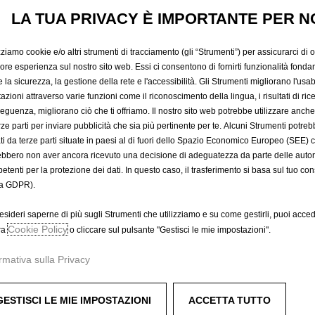
LATTINA
LA TUA PRIVACY È IMPORTANTE PER N
zziamo cookie e/o altri strumenti di tracciamento (gli “Strumenti”) per assicurarci di off
23,56 €
IVA inclusa/Unità
iore esperienza sul nostro sito web. Essi ci consentono di fornirti funzionalità fonda
la sicurezza, la gestione della rete e l'accessibilità. Gli Strumenti migliorano l'usabi
P
azioni attraverso varie funzioni come il riconoscimento della lingua, i risultati di rice
r
-
+
Prodotto esau
eguenza, migliorano ciò che ti offriamo. Il nostro sito web potrebbe utilizzare anch
i
erze parti per inviare pubblicità che sia più pertinente per te. Alcuni Strumenti potre
Q
c
tati da terze parti situate in paesi al di fuori dello Spazio Economico Europeo (SEE) 
u
e
ebbero non aver ancora ricevuto una decisione di adeguatezza da parte delle auto
a
i
etenti per la protezione dei dati. In questo caso, il trasferimento si basa sul tuo con
A
n
s
a GDPR).
t
2
i
esideri saperne di più sugli Strumenti che utilizziamo e su come gestirli, puoi acced
3
Compra ora, paga dopo
Cookie Policy
ra
o cliccare sul pulsante "Gestisci le mie impostazioni".
t
,
y
5
rmativa sulla Privacy
u
6
p
€
antire maggiore ordine nell&apos;abitacolo.
d
GESTISCI LE MIE IMPOSTAZIONI
ACCETTA TUTTO
I