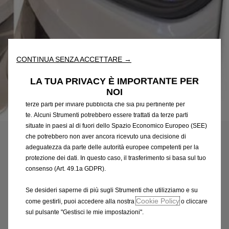
Utilizziamo cookie e/o altri strumenti di tracciamento (gli
“Strumenti”) per assicurarci di offrirti la migliore esperienza sul
nostro sito web. Essi ci consentono di fornirti funzionalità
fondamentali come la sicurezza, la gestione della rete e
CONTINUA SENZA ACCETTARE →
l'accessibilità. Gli Strumenti migliorano l'usabilità e le prestazioni
attraverso varie funzioni come il riconoscimento della lingua, i
LA TUA PRIVACY È IMPORTANTE PER
risultati di ricerca e, di conseguenza, migliorano ciò che ti
NOI
offriamo. Il nostro sito web potrebbe utilizzare anche Strumenti di
terze parti per inviare pubblicità che sia più pertinente per
Codice
9844330780
te. Alcuni Strumenti potrebbero essere trattati da terze parti
PROTEZIONE DELLA SOGLIA
situate in paesi al di fuori dello Spazio Economico Europeo (SEE)
che potrebbero non aver ancora ricevuto una decisione di
DEL BAGAGLIAIO
adeguatezza da parte delle autorità europee competenti per la
protezione dei dati. In questo caso, il trasferimento si basa sul tuo
57,10 €
consenso (Art. 49.1a GDPR).
IVA inclusa/Unità
P
Se desideri saperne di più sugli Strumenti che utilizziamo e su
r
-
+
Cookie Policy
come gestirli, puoi accedere alla nostra
o cliccare
i
sul pulsante "Gestisci le mie impostazioni".
Q
Prodotto esaurito
c