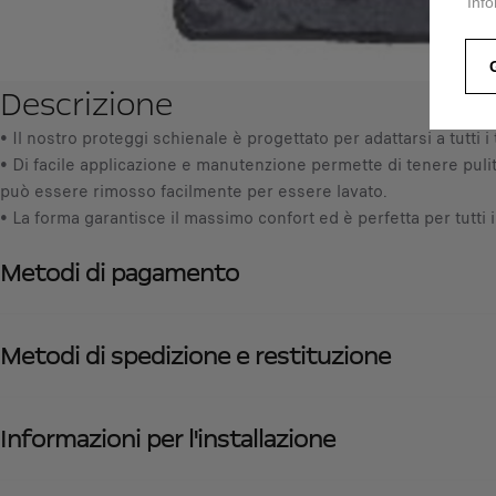
Info
Descrizione
• Il nostro proteggi schienale è progettato per adattarsi a tutti i t
• Di facile applicazione e manutenzione permette di tenere pulita
può essere rimosso facilmente per essere lavato.
• La forma garantisce il massimo confort ed è perfetta per tutti i t
Metodi di pagamento
Metodi di spedizione e restituzione
Informazioni per l'installazione