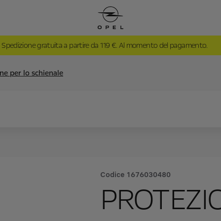
Spedizione gratuita a partire da 119 €. Al momento del pagamento.
ne per lo schienale
Codice
1676030480
PROTEZI