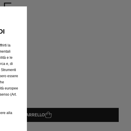
LE
OI
rirti la
mentali
lità e le
rca e, di
e Strumenti
bbero essere
che
rità europee
senso (Art.
ere alla
GGIUNGI AL CARRELLO
08