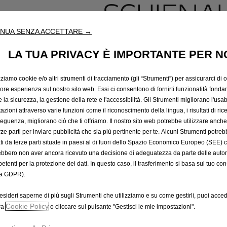
SCHIENA
NUA SENZA ACCETTARE →
19,07 €
IVA inclusa/Unità
LA TUA PRIVACY È IMPORTANTE PER N
P
r
-
+
zziamo cookie e/o altri strumenti di tracciamento (gli “Strumenti”) per assicurarci di off
i
iore esperienza sul nostro sito web. Essi ci consentono di fornirti funzionalità fonda
Q
c
la sicurezza, la gestione della rete e l'accessibilità. Gli Strumenti migliorano l'usabi
u
e
azioni attraverso varie funzioni come il riconoscimento della lingua, i risultati di rice
a
i
eguenza, migliorano ciò che ti offriamo. Il nostro sito web potrebbe utilizzare anch
n
erze parti per inviare pubblicità che sia più pertinente per te. Alcuni Strumenti potre
s
t
tati da terze parti situate in paesi al di fuori dello Spazio Economico Europeo (SEE) 
1
ebbero non aver ancora ricevuto una decisione di adeguatezza da parte delle auto
i
9
etenti per la protezione dei dati. In questo caso, il trasferimento si basa sul tuo con
t
,
a GDPR).
y
0
u
7
esideri saperne di più sugli Strumenti che utilizziamo e su come gestirli, puoi acced
A
p
Cookie Policy
€
ra
o cliccare sul pulsante "Gestisci le mie impostazioni".
d
I
Data di consegna prevista :
17/