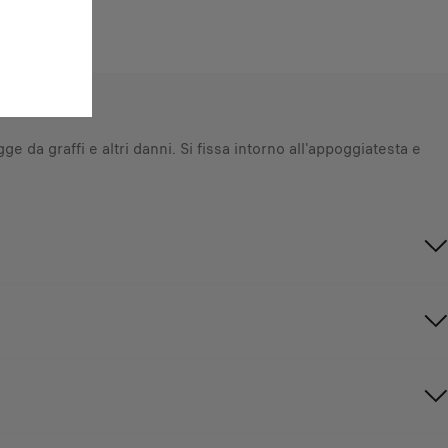
e da graffi e altri danni. Si fissa intorno all'appoggiatesta e