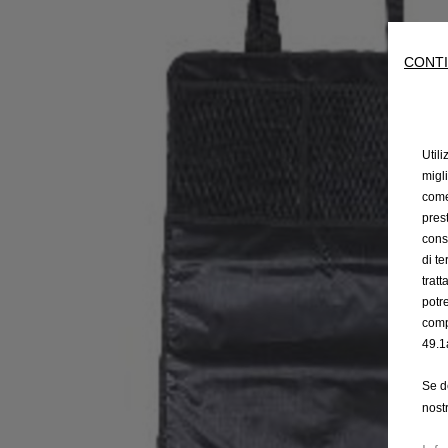
CONTI
Utili
migl
come 
prest
cons
di t
trat
potr
comp
49.1
Se d
nost