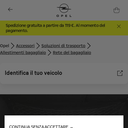
Spedizione gratuita a partire da 119 €. Al momento del
pagamento.
Opel
Accessori
Soluzioni di trasporto
Allestimenti bagagliaio
Rete del bagagliaio
Identifica il tuo veicolo
Utilizziamo cookie e/o altri strumenti di tracciamento (gli
“Strumenti”) per assicurarci di offrirti la migliore esperienza sul
nostro sito web. Essi ci consentono di fornirti funzionalità
fondamentali come la sicurezza, la gestione della rete e
l'accessibilità. Gli Strumenti migliorano l'usabilità e le prestazioni
attraverso varie funzioni come il riconoscimento della lingua, i
risultati di ricerca e, di conseguenza, migliorano ciò che ti
CONTINUA SENZA ACCETTARE →