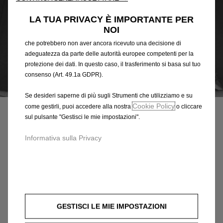
offriamo. Il nostro sito web potrebbe utilizzare anche Strumenti di
terze parti per inviare pubblicità che sia più pertinente per
LA TUA PRIVACY È IMPORTANTE PER
te. Alcuni Strumenti potrebbero essere trattati da terze parti
NOI
situate in paesi al di fuori dello Spazio Economico Europeo (SEE)
che potrebbero non aver ancora ricevuto una decisione di
adeguatezza da parte delle autorità europee competenti per la
protezione dei dati. In questo caso, il trasferimento si basa sul tuo
consenso (Art. 49.1a GDPR).
Codice
7568RJ
Se desideri saperne di più sugli Strumenti che utilizziamo e su
RETE DEL BAGAGLIAIO
Cookie Policy
come gestirli, puoi accedere alla nostra
o cliccare
sul pulsante "Gestisci le mie impostazioni".
30,27 €
IVA inclusa/Unità
P
Informativa sulla Privacy
r
-
+
i
Q
c
AGGIUNGI AL CARRELLO
u
e
a
i
Data di consegna prevista :
14/08
GESTISCI LE MIE IMPOSTAZIONI
n
s
Compra ora, paga dopo
t
3