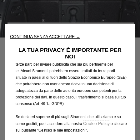
Utilizziamo cookie e/o altri strumenti di tracciamento (gli
“Strumenti”) per assicurarci di offrirti la migliore esperienza sul
nostro sito web. Essi ci consentono di fornirti funzionalità
Codice
39128944
fondamentali come la sicurezza, la gestione della rete e
CONTINUA SENZA ACCETTARE →
GRIGLIA DI PROTEZIONE PER
l'accessibilità. Gli Strumenti migliorano l'usabilità e le prestazioni
attraverso varie funzioni come il riconoscimento della lingua, i
LA TUA PRIVACY È IMPORTANTE PER
CANI
risultati di ricerca e, di conseguenza, migliorano ciò che ti
NOI
offriamo. Il nostro sito web potrebbe utilizzare anche Strumenti di
terze parti per inviare pubblicità che sia più pertinente per
286,44 €
IVA inclusa/Unità
te. Alcuni Strumenti potrebbero essere trattati da terze parti
P
situate in paesi al di fuori dello Spazio Economico Europeo (SEE)
r
che potrebbero non aver ancora ricevuto una decisione di
-
+
i
adeguatezza da parte delle autorità europee competenti per la
Q
Prodotto esaurito
protezione dei dati. In questo caso, il trasferimento si basa sul tuo
c
u
consenso (Art. 49.1a GDPR).
e
AGGIUNGI AL CARRELLO
a
i
Se desideri saperne di più sugli Strumenti che utilizziamo e su
n
s
Cookie Policy
come gestirli, puoi accedere alla nostra
o cliccare
Compra ora, paga dopo
t
2
sul pulsante "Gestisci le mie impostazioni".
i
8