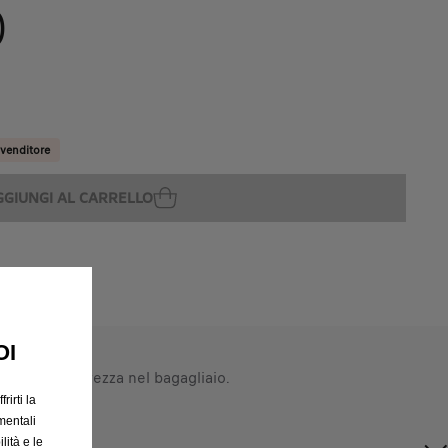
O
ivenditore
GGIUNGI AL CARRELLO
OI
n totale sicurezza nel bagagliaio.
rirti la
mentali
lità e le