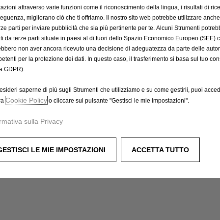
a
I
azioni attraverso varie funzioni come il riconoscimento della lingua, i risultati di rice
t
V
eguenza, migliorano ciò che ti offriamo. Il nostro sito web potrebbe utilizzare anch
e
A
erze parti per inviare pubblicità che sia più pertinente per te. Alcuni Strumenti potre
d
tati da terze parti situate in paesi al di fuori dello Spazio Economico Europeo (SEE) 
i
t
ebbero non aver ancora ricevuto una decisione di adeguatezza da parte delle auto
n
etenti per la protezione dei dati. In questo caso, il trasferimento si basa sul tuo con
o
c
a GDPR).
:
l
1
u
esideri saperne di più sugli Strumenti che utilizziamo e su come gestirli, puoi acced
s
Cookie Policy
ra
o cliccare sul pulsante "Gestisci le mie impostazioni".
a
ticolo
rmativa sulla Privacy
/
U
n
GESTISCI LE MIE IMPOSTAZIONI
ACCETTA TUTTO
i
t
à