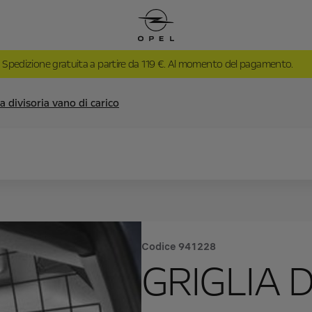
Spedizione gratuita a partire da 119 €. Al momento del pagamento.
ia divisoria vano di carico
Codice
941228
GRIGLIA 