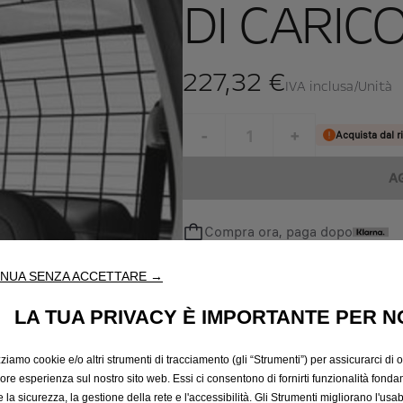
DI CARIC
227,32 €
IVA inclusa/Unità
P
r
-
+
Acquista dal r
i
Q
c
A
u
e
a
i
Compra ora, paga dopo
n
s
t
2
Trova il rivenditore più vicino
i
NUA SENZA ACCETTARE →
2
t
7
LA TUA PRIVACY È IMPORTANTE PER N
y
,
ne per cani permette di trasportare il proprio animale domestico i
u
3
zziamo cookie e/o altri strumenti di tracciamento (gli “Strumenti”) per assicurarci di off
p
2
iore esperienza sul nostro sito web. Essi ci consentono di fornirti funzionalità fonda
d
€
la sicurezza, la gestione della rete e l'accessibilità. Gli Strumenti migliorano l'usabi