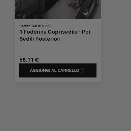
Codice 1607075880
1 Foderina Coprisedile - Per
Sedili Posteriori
58,11 €
AGGIUNGI AL CARRELLO
Price
is
58,11
€