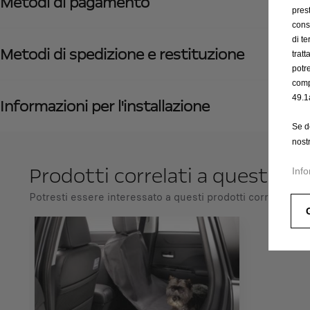
Metodi di pagamento
prest
cons
di t
Metodi di spedizione e restituzione
trat
potr
comp
49.1
Informazioni per l'installazione
Se d
nost
Prodotti correlati a questo ar
Info
Potresti essere interessato a questi prodotti correlati