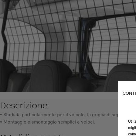
CONTI
Descrizione
• Studiata particolarmente per il veicolo, la griglia di separazio
• Montaggio e smontaggio semplici e veloci.
Utili
migl
come 