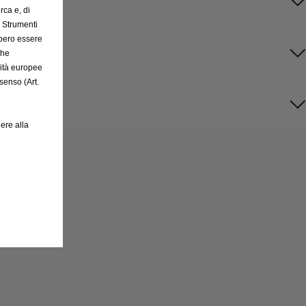
rca e, di
e Strumenti
bbero essere
che
rità europee
senso (Art.
ere alla