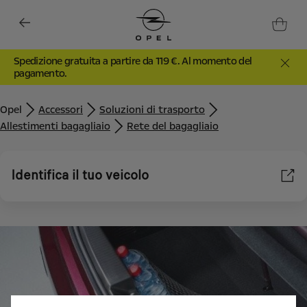
Spedizione gratuita a partire da 119 €. Al momento del
pagamento.
Opel
Accessori
Soluzioni di trasporto
Allestimenti bagagliaio
Rete del bagagliaio
Identifica il tuo veicolo
Utilizziamo cookie e/o altri strumenti di tracciamento (gli
“Strumenti”) per assicurarci di offrirti la migliore esperienza sul
nostro sito web. Essi ci consentono di fornirti funzionalità
fondamentali come la sicurezza, la gestione della rete e
l'accessibilità. Gli Strumenti migliorano l'usabilità e le prestazioni