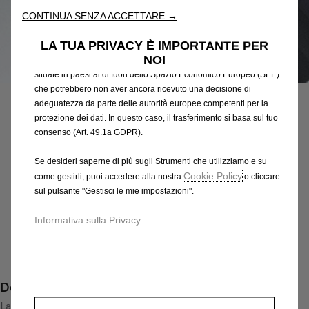
attraverso varie funzioni come il riconoscimento della lingua, i
CONTINUA SENZA ACCETTARE →
risultati di ricerca e, di conseguenza, migliorano ciò che ti
offriamo. Il nostro sito web potrebbe utilizzare anche Strumenti di
LA TUA PRIVACY È IMPORTANTE PER
terze parti per inviare pubblicità che sia più pertinente per
NOI
te. Alcuni Strumenti potrebbero essere trattati da terze parti
Codice
13409825
situate in paesi al di fuori dello Spazio Economico Europeo (SEE)
RETE DEL BAGAGLIAIO
che potrebbero non aver ancora ricevuto una decisione di
adeguatezza da parte delle autorità europee competenti per la
34,48 €
protezione dei dati. In questo caso, il trasferimento si basa sul tuo
IVA inclusa/Unità
consenso (Art. 49.1a GDPR).
P
r
-
+
Se desideri saperne di più sugli Strumenti che utilizziamo e su
i
Cookie Policy
come gestirli, puoi accedere alla nostra
o cliccare
Q
Prodotto esaurito
c
sul pulsante "Gestisci le mie impostazioni".
u
e
AGGIUNGI AL CARRELLO
a
Informativa sulla Privacy
i
n
s
Compra ora, paga dopo
t
3
i
4
Descrizione
t
,
y
La rete bagagliaio, fissabile in pochi secondi, tiene tutto a
4