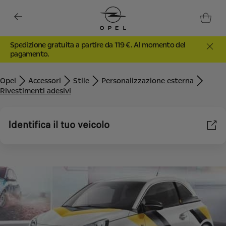
Spedizione gratuita a partire da 119 €. Al momento del
pagamento.
Opel
Accessori
Stile
Personalizzazione esterna
Rivestimenti adesivi
Identifica il tuo veicolo
Utilizziamo cookie e/o altri strumenti di tracciamento (gli
“Strumenti”) per assicurarci di offrirti la migliore esperienza sul
nostro sito web. Essi ci consentono di fornirti funzionalità
fondamentali come la sicurezza, la gestione della rete e