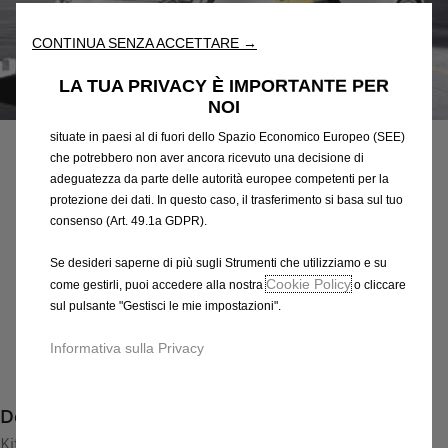
l'accessibilità. Gli Strumenti migliorano l'usabilità e le prestazioni
attraverso varie funzioni come il riconoscimento della lingua, i
CONTINUA SENZA ACCETTARE →
risultati di ricerca e, di conseguenza, migliorano ciò che ti
offriamo. Il nostro sito web potrebbe utilizzare anche Strumenti di
LA TUA PRIVACY È IMPORTANTE PER
terze parti per inviare pubblicità che sia più pertinente per
Codice
95518793
NOI
te. Alcuni Strumenti potrebbero essere trattati da terze parti
RIVESTIMENTI ADESIVI
situate in paesi al di fuori dello Spazio Economico Europeo (SEE)
che potrebbero non aver ancora ricevuto una decisione di
581,01 €
IVA inclusa/Unità
adeguatezza da parte delle autorità europee competenti per la
protezione dei dati. In questo caso, il trasferimento si basa sul tuo
P
consenso (Art. 49.1a GDPR).
r
-
+
i
Se desideri saperne di più sugli Strumenti che utilizziamo e su
Q
Prodotto esaurito
c
Cookie Policy
come gestirli, puoi accedere alla nostra
o cliccare
u
e
AGGIUNGI AL CARRELLO
sul pulsante "Gestisci le mie impostazioni".
a
i
n
s
Informativa sulla Privacy
Compra ora, paga dopo
t
5
i
8
Descrizione
t
1
y
Kit pellicole per dare un tocco Opel Motorsport alla tua Opel
,