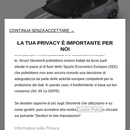
Utilizziamo cookie e/o altri strumenti di tracciamento (gli
“Strumenti”) per assicurarci di offrirti la migliore esperienza sul
nostro sito web. Essi ci consentono di fornirti funzionalità
fondamentali come la sicurezza, la gestione della rete e
CONTINUA SENZA ACCETTARE →
l'accessibilità. Gli Strumenti migliorano l'usabilità e le prestazioni
attraverso varie funzioni come il riconoscimento della lingua, i
LA TUA PRIVACY È IMPORTANTE PER
risultati di ricerca e, di conseguenza, migliorano ciò che ti
NOI
offriamo. Il nostro sito web potrebbe utilizzare anche Strumenti di
terze parti per inviare pubblicità che sia più pertinente per
te. Alcuni Strumenti potrebbero essere trattati da terze parti
Codice
98360395WS
situate in paesi al di fuori dello Spazio Economico Europeo (SEE)
RIVESTIMENTI ADESIVI -
che potrebbero non aver ancora ricevuto una decisione di
adeguatezza da parte delle autorità europee competenti per la
BIANCO
protezione dei dati. In questo caso, il trasferimento si basa sul tuo
consenso (Art. 49.1a GDPR).
277,72 €
IVA inclusa/Unità
P
Se desideri saperne di più sugli Strumenti che utilizziamo e su
Cookie Policy
come gestirli, puoi accedere alla nostra
o cliccare
r
-
+
sul pulsante "Gestisci le mie impostazioni".
i
Q
Acquista dal rivenditore
c
Informativa sulla Privacy