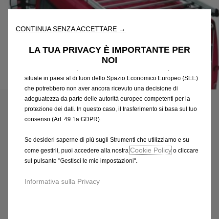
fondamentali come la sicurezza, la gestione della rete e
l'accessibilità. Gli Strumenti migliorano l'usabilità e le prestazioni
attraverso varie funzioni come il riconoscimento della lingua, i
CONTINUA SENZA ACCETTARE →
risultati di ricerca e, di conseguenza, migliorano ciò che ti
offriamo. Il nostro sito web potrebbe utilizzare anche Strumenti di
LA TUA PRIVACY È IMPORTANTE PER
terze parti per inviare pubblicità che sia più pertinente per
NOI
te. Alcuni Strumenti potrebbero essere trattati da terze parti
situate in paesi al di fuori dello Spazio Economico Europeo (SEE)
Codice
93167787
che potrebbero non aver ancora ricevuto una decisione di
RULLO DI CARICO
adeguatezza da parte delle autorità europee competenti per la
protezione dei dati. In questo caso, il trasferimento si basa sul tuo
2.366,25 €
IVA inclusa/Unità
consenso (Art. 49.1a GDPR).
P
Se desideri saperne di più sugli Strumenti che utilizziamo e su
r
-
+
Cookie Policy
come gestirli, puoi accedere alla nostra
o cliccare
i
sul pulsante "Gestisci le mie impostazioni".
Q
Prodotto esaurito
c
u
e
AGGIUNGI AL CARRELLO
Informativa sulla Privacy
a
i
n
s
Compra ora, paga dopo
t
2