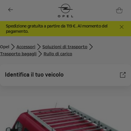
Spedizione gratuita a partire da 119 €. Al momento del
pagamento.
Opel
Accessori
Soluzioni di trasporto
Trasporto bagagli
Rullo di carico
Identifica il tuo veicolo
Utilizziamo cookie e/o altri strumenti di tracciamento (gli
“Strumenti”) per assicurarci di offrirti la migliore esperienza sul
nostro sito web. Essi ci consentono di fornirti funzionalità