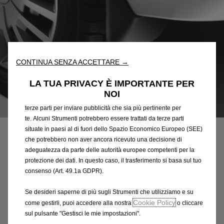
Utilizziamo cookie e/o altri strumenti di tracciamento (gli
“Strumenti”) per assicurarci di offrirti la migliore esperienza sul
nostro sito web. Essi ci consentono di fornirti funzionalità
fondamentali come la sicurezza, la gestione della rete e
CONTINUA SENZA ACCETTARE →
l'accessibilità. Gli Strumenti migliorano l'usabilità e le prestazioni
attraverso varie funzioni come il riconoscimento della lingua, i
LA TUA PRIVACY È IMPORTANTE PER
risultati di ricerca e, di conseguenza, migliorano ciò che ti
NOI
offriamo. Il nostro sito web potrebbe utilizzare anche Strumenti di
Codice
1613407980
terze parti per inviare pubblicità che sia più pertinente per
SERIE DI PROTEZIONI
te. Alcuni Strumenti potrebbero essere trattati da terze parti
situate in paesi al di fuori dello Spazio Economico Europeo (SEE)
POSTERIORI - STANDARD
che potrebbero non aver ancora ricevuto una decisione di
adeguatezza da parte delle autorità europee competenti per la
protezione dei dati. In questo caso, il trasferimento si basa sul tuo
72,53 €
IVA inclusa/Unità
consenso (Art. 49.1a GDPR).
P
r
-
+
Se desideri saperne di più sugli Strumenti che utilizziamo e su
i
Cookie Policy
come gestirli, puoi accedere alla nostra
o cliccare
Q
Prodotto esaurito
c
sul pulsante "Gestisci le mie impostazioni".