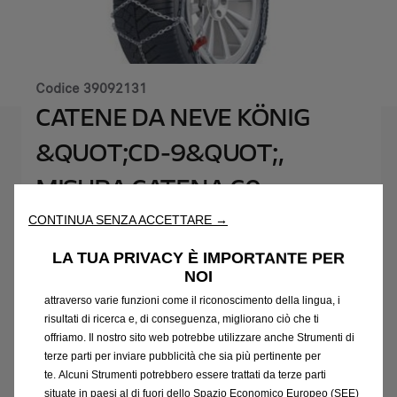
Codice
39092131
CATENE DA NEVE KÖNIG
&QUOT;CD-9&QUOT;,
MISURA CATENA 60
Utilizziamo cookie e/o altri strumenti di tracciamento (gli
CONTINUA SENZA ACCETTARE →
162,00 €
“Strumenti”) per assicurarci di offrirti la migliore esperienza sul
IVA inclusa/Unità
nostro sito web. Essi ci consentono di fornirti funzionalità
P
LA TUA PRIVACY È IMPORTANTE PER
fondamentali come la sicurezza, la gestione della rete e
r
NOI
-
+
l'accessibilità. Gli Strumenti migliorano l'usabilità e le prestazioni
i
attraverso varie funzioni come il riconoscimento della lingua, i
Q
Prodotto esaurito
c
risultati di ricerca e, di conseguenza, migliorano ciò che ti
u
e
offriamo. Il nostro sito web potrebbe utilizzare anche Strumenti di
AGGIUNGI AL CARRELLO
a
i
terze parti per inviare pubblicità che sia più pertinente per
n
te. Alcuni Strumenti potrebbero essere trattati da terze parti
s
Compra ora, paga dopo
t
situate in paesi al di fuori dello Spazio Economico Europeo (SEE)