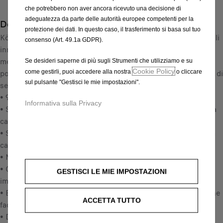
1
che potrebbero non aver ancora ricevuto una decisione di
i
6
adeguatezza da parte delle autorità europee competenti per la
Descrizione
t
2
protezione dei dati. In questo caso, il trasferimento si basa sul tuo
y
König garantisce una guida sicura anche in inverno: grazie agli
,
consenso (Art. 49.1a GDPR).
u
innovativi brevetti König, le catene da neve si montano e si
0
p
mettono in tensione in modo semplicissimo. Le catene si
0
Se desideri saperne di più sugli Strumenti che utilizziamo e su
d
Cookie Policy
come gestirli, puoi accedere alla nostra
o cliccare
possono utilizzare su entrambi i lati: per una maggiore durata di
€
a
sul pulsante "Gestisci le mie impostazioni".
servizio.
I
t
• 9 mm di ingombro
V
Informativa sulla Privacy
e
• Sistema di tensionamento manuale: uno stop per montare la
A
d
catena e uno per tensionarla
i
t
• Sistema di microregolazione per una tensione perfetta della
n
o
catena
c
:
• Massimo comfort di guida
l
1
• Ganci di rinvio con spondina per evitare che la catena si
u
GESTISCI LE MIE IMPOSTAZIONI
impigli
s
• Bottoni in nylon di protezione per cerchi in lega (applicazione
a
ACCETTA TUTTO
facoltativa)
/
• Design innovativo ed esclusivi particolari colorati per
U