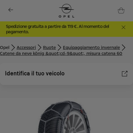
Spedizione gratuita a partire da 119 €. Al momento del
pagamento.
Opel
Accessori
Ruote
Equipaggiamento invernale
Catene da neve könig &quot;cd-9&quot;, misura catena 60
Identifica il tuo veicolo