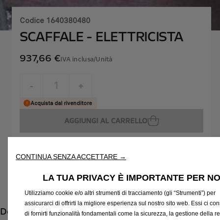
Codice
1640380480
SCAFFALE - ELETTRICISTA
937,66 €
IVA inclusa/Unità
P
r
-
+
i
Q
Acquista dal rivenditore
c
u
e
AGGIUNGI AL CARRELLO
a
i
n
s
Compra ora, paga dopo
t
9
CONTINUA SENZA ACCETTARE →
i
3
L'installazione deve essere effettuata dalla Rete di
t
7
Assistenza Ufficiale
LA TUA PRIVACY È IMPORTANTE PER NO
y
,
Trova il rivenditore più vicino
Utilizziamo cookie e/o altri strumenti di tracciamento (gli “Strumenti”) per
u
6
assicurarci di offrirti la migliore esperienza sul nostro sito web. Essi ci c
Descrizione
p
6
di fornirti funzionalità fondamentali come la sicurezza, la gestione della re