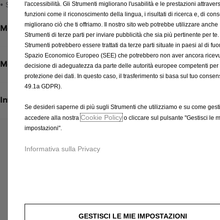
d
• SCAFFALE ELETTRICISTA
€
l'accessibilità. Gli Strumenti migliorano l'usabilità e le prestazioni attraver
a
funzioni come il riconoscimento della lingua, i risultati di ricerca e, di co
I
t
migliorano ciò che ti offriamo. Il nostro sito web potrebbe utilizzare anche
Metodi di pagamento
V
Strumenti di terze parti per inviare pubblicità che sia più pertinente per te.
e
A
Strumenti potrebbero essere trattati da terze parti situate in paesi al di fuor
d
i
Spazio Economico Europeo (SEE) che potrebbero non aver ancora ricev
t
n
Metodi di spedizione e restituzione
decisione di adeguatezza da parte delle autorità europee competenti per 
o
c
protezione dei dati. In questo caso, il trasferimento si basa sul tuo consens
:
l
49.1a GDPR).
1
u
Informazioni per l'installazione
Se desideri saperne di più sugli Strumenti che utilizziamo e su come gestir
s
Cookie Policy
accedere alla nostra
o cliccare sul pulsante "Gestisci le 
a
impostazioni".
/
Prodotti correlati a questo articolo
U
Informativa sulla Privacy
Potresti essere interessato a questi prodotti correlati
n
i
t
à
GESTISCI LE MIE IMPOSTAZIONI