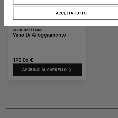
ACCETTA TUTTO
Codice 1640381280
Vano Di Alloggiamento
190,06 €
AGGIUNGI AL CARRELLO
Price
is
190,06