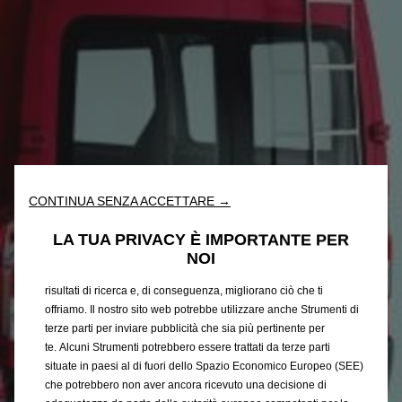
Utilizziamo cookie e/o altri strumenti di tracciamento (gli
“Strumenti”) per assicurarci di offrirti la migliore esperienza sul
CONTINUA SENZA ACCETTARE →
nostro sito web. Essi ci consentono di fornirti funzionalità
fondamentali come la sicurezza, la gestione della rete e
LA TUA PRIVACY È IMPORTANTE PER
l'accessibilità. Gli Strumenti migliorano l'usabilità e le prestazioni
NOI
attraverso varie funzioni come il riconoscimento della lingua, i
risultati di ricerca e, di conseguenza, migliorano ciò che ti
offriamo. Il nostro sito web potrebbe utilizzare anche Strumenti di
terze parti per inviare pubblicità che sia più pertinente per
te. Alcuni Strumenti potrebbero essere trattati da terze parti
situate in paesi al di fuori dello Spazio Economico Europeo (SEE)
che potrebbero non aver ancora ricevuto una decisione di