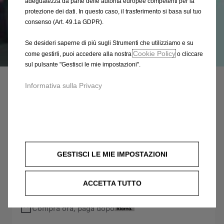
adeguatezza da parte delle autorità europee competenti per la
protezione dei dati. In questo caso, il trasferimento si basa sul tuo
consenso (Art. 49.1a GDPR).
Se desideri saperne di più sugli Strumenti che utilizziamo e su
Cookie Policy
come gestirli, puoi accedere alla nostra
o cliccare
Codice
93167797
sul pulsante "Gestisci le mie impostazioni".
SCALA PER PORTAPACCHI
Informativa sulla Privacy
DEL TETTO
463,25 €
IVA inclusa/Unità
P
r
-
+
i
GESTISCI LE MIE IMPOSTAZIONI
Q
Prodotto esaurito
c
u
e
AGGIUNGI AL CARRELLO
ACCETTA TUTTO
a
i
n
s
Compra ora, paga dopo
t
4
i