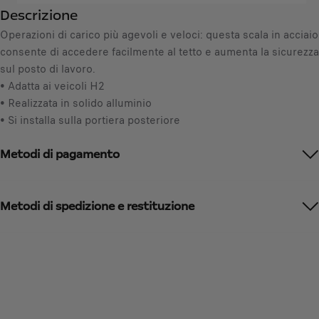
6
Descrizione
t
3
y
Operazioni di carico più agevoli e veloci: questa scala in acciaio
,
u
consente di accedere facilmente al tetto e aumenta la sicurezza
2
p
sul posto di lavoro.
5
d
• Adatta ai veicoli H2
€
a
• Realizzata in solido alluminio
I
t
• Si installa sulla portiera posteriore
V
e
A
d
Metodi di pagamento
i
t
n
o
c
:
l
Metodi di spedizione e restituzione
1
u
s
a
/
U
n