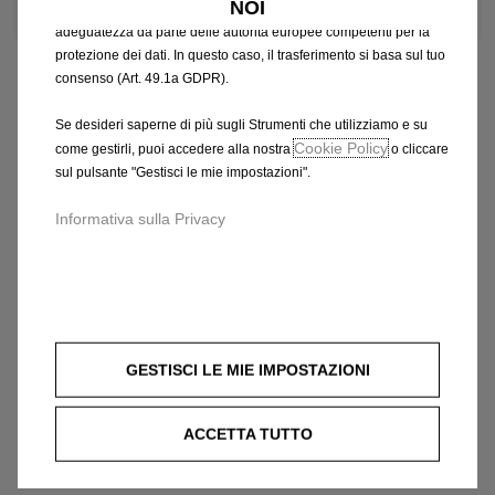
NOI
che potrebbero non aver ancora ricevuto una decisione di
adeguatezza da parte delle autorità europee competenti per la
protezione dei dati. In questo caso, il trasferimento si basa sul tuo
consenso (Art. 49.1a GDPR).
Se desideri saperne di più sugli Strumenti che utilizziamo e su
Cookie Policy
come gestirli, puoi accedere alla nostra
o cliccare
sul pulsante "Gestisci le mie impostazioni".
Informativa sulla Privacy
GESTISCI LE MIE IMPOSTAZIONI
ACCETTA TUTTO