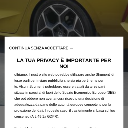
Utilizziamo cookie e/o altri strumenti di tracciamento (gli
“Strumenti”) per assicurarci di offrirti la migliore esperienza sul
nostro sito web. Essi ci consentono di fornirti funzionalità
CONTINUA SENZA ACCETTARE →
fondamentali come la sicurezza, la gestione della rete e
l'accessibilità. Gli Strumenti migliorano l'usabilità e le prestazioni
LA TUA PRIVACY È IMPORTANTE PER
attraverso varie funzioni come il riconoscimento della lingua, i
NOI
risultati di ricerca e, di conseguenza, migliorano ciò che ti
offriamo. Il nostro sito web potrebbe utilizzare anche Strumenti di
terze parti per inviare pubblicità che sia più pertinente per
te. Alcuni Strumenti potrebbero essere trattati da terze parti
situate in paesi al di fuori dello Spazio Economico Europeo (SEE)
che potrebbero non aver ancora ricevuto una decisione di
Codice
9840157380
adeguatezza da parte delle autorità europee competenti per la
SERIE DI PROTEZIONI
protezione dei dati. In questo caso, il trasferimento si basa sul tuo
consenso (Art. 49.1a GDPR).
POSTERIORI