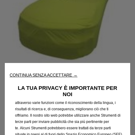
Utilizziamo cookie e/o altri strumenti di tracciamento (gli
CONTINUA SENZA ACCETTARE →
“Strumenti”) per assicurarci di offrirti la migliore esperienza sul
nostro sito web. Essi ci consentono di fornirti funzionalità
LA TUA PRIVACY È IMPORTANTE PER
fondamentali come la sicurezza, la gestione della rete e
NOI
l'accessibilità. Gli Strumenti migliorano l'usabilità e le prestazioni
attraverso varie funzioni come il riconoscimento della lingua, i
risultati di ricerca e, di conseguenza, migliorano ciò che ti
offriamo. Il nostro sito web potrebbe utilizzare anche Strumenti di
terze parti per inviare pubblicità che sia più pertinente per
te. Alcuni Strumenti potrebbero essere trattati da terze parti
situate in paesi al di fuori dello Spazio Economico Europeo (SEE)