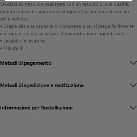
y
Studiata su misura e realizzata con un tessuto di alta qualità,
,
u
questo fodero traspirante protegge efficacemente il veicolo
8
p
dalla polvere.
0
d
• Grazie alla sua capacità di compressione, si piega facilmente
€
a
e si ripone in una sacca per il trasporto poco ingombrante
I
t
• Lavabile in lavatrice
V
e
• Misura 4
A
d
i
t
Metodi di pagamento
n
o
c
:
l
1
u
Metodi di spedizione e restituzione
s
a
/
Informazioni per l'installazione
U
n
i
t