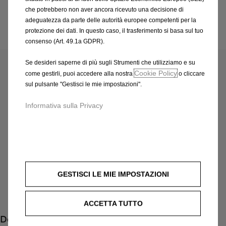
che potrebbero non aver ancora ricevuto una decisione di
adeguatezza da parte delle autorità europee competenti per la
protezione dei dati. In questo caso, il trasferimento si basa sul tuo
Codice
1681344180
consenso (Art. 49.1a GDPR).
COPERTURA AUTOMOBILE
Se desideri saperne di più sugli Strumenti che utilizziamo e su
INTERNA (MISURA 4)
Cookie Policy
come gestirli, puoi accedere alla nostra
o cliccare
sul pulsante "Gestisci le mie impostazioni".
232,80 €
IVA inclusa/Unità
Informativa sulla Privacy
P
r
-
+
i
Q
c
AGGIUNGI AL CARRELLO
u
e
a
i
GESTISCI LE MIE IMPOSTAZIONI
Data di consegna prevista :
17/08
n
s
Compra ora, paga dopo
t
2
ACCETTA TUTTO
i
3
Descrizione
t
2