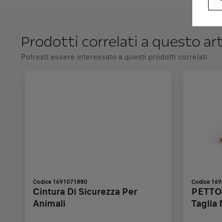
Prodotti correlati a questo ar
Potresti essere interessato a questi prodotti correlati
Codice 1691071880
Codice 16
Cintura Di Sicurezza Per
PETTO
Animali
Taglia