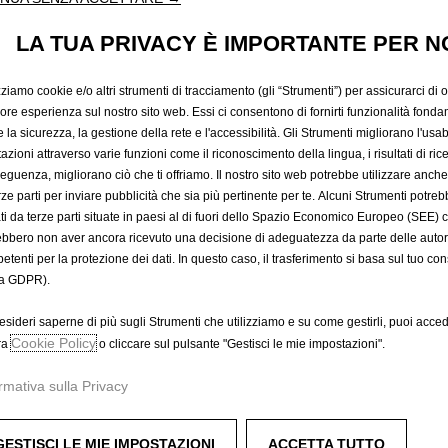
LA TUA PRIVACY È IMPORTANTE PER N
zziamo cookie e/o altri strumenti di tracciamento (gli “Strumenti”) per assicurarci di off
iore esperienza sul nostro sito web. Essi ci consentono di fornirti funzionalità fonda
la sicurezza, la gestione della rete e l'accessibilità. Gli Strumenti migliorano l'usabi
azioni attraverso varie funzioni come il riconoscimento della lingua, i risultati di rice
eguenza, migliorano ciò che ti offriamo. Il nostro sito web potrebbe utilizzare anch
 tra i due sedili e offre ulteriore capacità di stivaggio. Può ess
erze parti per inviare pubblicità che sia più pertinente per te. Alcuni Strumenti potre
 Oxford, funge da barriera per impedire al vostro amico a quattro 
tati da terze parti situate in paesi al di fuori dello Spazio Economico Europeo (SEE) 
ebbero non aver ancora ricevuto una decisione di adeguatezza da parte delle auto
etenti per la protezione dei dati. In questo caso, il trasferimento si basa sul tuo con
a GDPR).
esideri saperne di più sugli Strumenti che utilizziamo e su come gestirli, puoi acced
Cookie Policy
ra
o cliccare sul pulsante "Gestisci le mie impostazioni".
rmativa sulla Privacy
GESTISCI LE MIE IMPOSTAZIONI
ACCETTA TUTTO