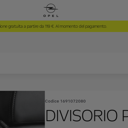
ione gratuita a partire da 119 €. Al momento del pagamento.
Codice
1691072080
DIVISORIO