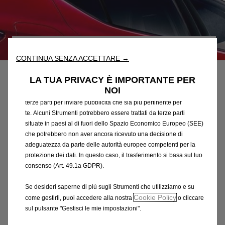
Utilizziamo cookie e/o altri strumenti di tracciamento (gli
“Strumenti”) per assicurarci di offrirti la migliore esperienza sul
nostro sito web. Essi ci consentono di fornirti funzionalità
Codice
39047331
fondamentali come la sicurezza, la gestione della rete e
CONTINUA SENZA ACCETTARE →
SERIE DI 2 TENDINE
l'accessibilità. Gli Strumenti migliorano l'usabilità e le prestazioni
attraverso varie funzioni come il riconoscimento della lingua, i
LA TUA PRIVACY È IMPORTANTE PER
PARASOLE
risultati di ricerca e, di conseguenza, migliorano ciò che ti
NOI
offriamo. Il nostro sito web potrebbe utilizzare anche Strumenti di
terze parti per inviare pubblicità che sia più pertinente per
133,32 €
IVA inclusa/Unità
te. Alcuni Strumenti potrebbero essere trattati da terze parti
P
situate in paesi al di fuori dello Spazio Economico Europeo (SEE)
r
che potrebbero non aver ancora ricevuto una decisione di
-
+
i
adeguatezza da parte delle autorità europee competenti per la
Q
Prodotto esaurito
protezione dei dati. In questo caso, il trasferimento si basa sul tuo
c
u
consenso (Art. 49.1a GDPR).
e
AGGIUNGI AL CARRELLO
a
i
Se desideri saperne di più sugli Strumenti che utilizziamo e su
n
s
Cookie Policy
come gestirli, puoi accedere alla nostra
o cliccare
Compra ora, paga dopo
t
1
sul pulsante "Gestisci le mie impostazioni".
i
3