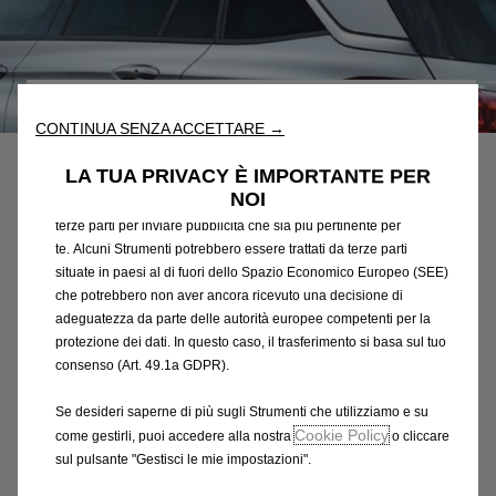
Utilizziamo cookie e/o altri strumenti di tracciamento (gli
“Strumenti”) per assicurarci di offrirti la migliore esperienza sul
nostro sito web. Essi ci consentono di fornirti funzionalità
Codice
39078227
fondamentali come la sicurezza, la gestione della rete e
CONTINUA SENZA ACCETTARE →
SERIE DI 2 TENDINE
l'accessibilità. Gli Strumenti migliorano l'usabilità e le prestazioni
attraverso varie funzioni come il riconoscimento della lingua, i
LA TUA PRIVACY È IMPORTANTE PER
PARASOLE
risultati di ricerca e, di conseguenza, migliorano ciò che ti
NOI
offriamo. Il nostro sito web potrebbe utilizzare anche Strumenti di
terze parti per inviare pubblicità che sia più pertinente per
167,21 €
IVA inclusa/Unità
te. Alcuni Strumenti potrebbero essere trattati da terze parti
P
situate in paesi al di fuori dello Spazio Economico Europeo (SEE)
r
che potrebbero non aver ancora ricevuto una decisione di
-
+
i
adeguatezza da parte delle autorità europee competenti per la
Q
Prodotto esaurito
protezione dei dati. In questo caso, il trasferimento si basa sul tuo
c
u
consenso (Art. 49.1a GDPR).
e
AGGIUNGI AL CARRELLO
a
i
Se desideri saperne di più sugli Strumenti che utilizziamo e su
n
s
Cookie Policy
come gestirli, puoi accedere alla nostra
o cliccare
Compra ora, paga dopo
t
1
sul pulsante "Gestisci le mie impostazioni".
i
6