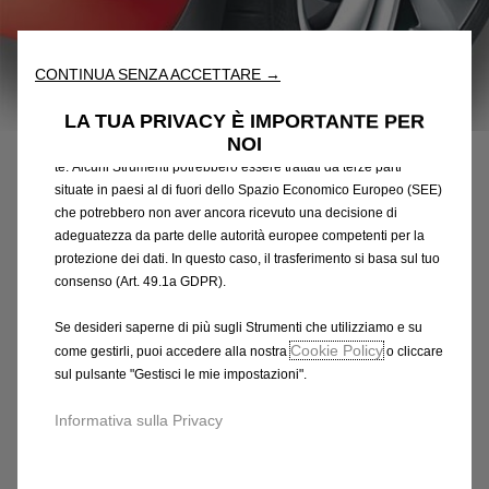
nostro sito web. Essi ci consentono di fornirti funzionalità
fondamentali come la sicurezza, la gestione della rete e
l'accessibilità. Gli Strumenti migliorano l'usabilità e le prestazioni
CONTINUA SENZA ACCETTARE →
attraverso varie funzioni come il riconoscimento della lingua, i
risultati di ricerca e, di conseguenza, migliorano ciò che ti
Codice
13432600
LA TUA PRIVACY È IMPORTANTE PER
offriamo. Il nostro sito web potrebbe utilizzare anche Strumenti di
SERIE DI FASCE DI
NOI
terze parti per inviare pubblicità che sia più pertinente per
te. Alcuni Strumenti potrebbero essere trattati da terze parti
PROTEZIONE ANTERIORI
situate in paesi al di fuori dello Spazio Economico Europeo (SEE)
che potrebbero non aver ancora ricevuto una decisione di
69,87 €
adeguatezza da parte delle autorità europee competenti per la
IVA inclusa/Unità
protezione dei dati. In questo caso, il trasferimento si basa sul tuo
P
consenso (Art. 49.1a GDPR).
r
-
+
i
Se desideri saperne di più sugli Strumenti che utilizziamo e su
Q
Prodotto esaurito
c
Cookie Policy
come gestirli, puoi accedere alla nostra
o cliccare
u
e
AGGIUNGI AL CARRELLO
sul pulsante "Gestisci le mie impostazioni".
a
i
n
s
Informativa sulla Privacy
Compra ora, paga dopo
t
6
i
9