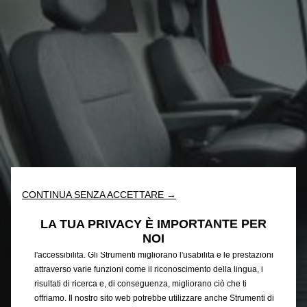
CONTINUA SENZA ACCETTARE →
Utilizziamo cookie e/o altri strumenti di tracciamento (gli
“Strumenti”) per assicurarci di offrirti la migliore esperienza sul
LA TUA PRIVACY È IMPORTANTE PER
nostro sito web. Essi ci consentono di fornirti funzionalità
NOI
fondamentali come la sicurezza, la gestione della rete e
l'accessibilità. Gli Strumenti migliorano l'usabilità e le prestazioni
attraverso varie funzioni come il riconoscimento della lingua, i
risultati di ricerca e, di conseguenza, migliorano ciò che ti
offriamo. Il nostro sito web potrebbe utilizzare anche Strumenti di