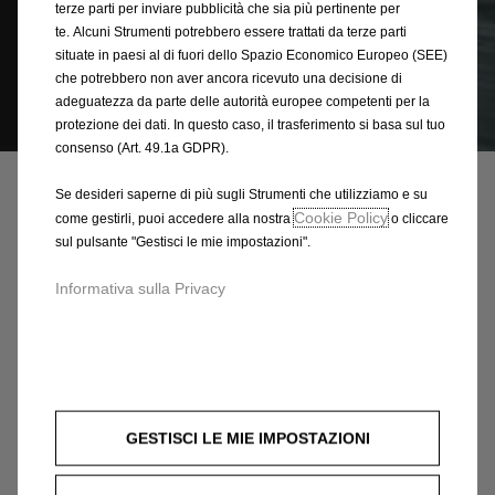
terze parti per inviare pubblicità che sia più pertinente per
te. Alcuni Strumenti potrebbero essere trattati da terze parti
situate in paesi al di fuori dello Spazio Economico Europeo (SEE)
che potrebbero non aver ancora ricevuto una decisione di
adeguatezza da parte delle autorità europee competenti per la
protezione dei dati. In questo caso, il trasferimento si basa sul tuo
Codice
93165553
consenso (Art. 49.1a GDPR).
SERIE DI FODERINE
Se desideri saperne di più sugli Strumenti che utilizziamo e su
COPRISEDILI
Cookie Policy
come gestirli, puoi accedere alla nostra
o cliccare
sul pulsante "Gestisci le mie impostazioni".
375,93 €
IVA inclusa/Unità
P
Informativa sulla Privacy
r
-
+
i
Q
Prodotto esaurito
c
u
e
AGGIUNGI AL CARRELLO
a
i
n
GESTISCI LE MIE IMPOSTAZIONI
s
Compra ora, paga dopo
t
3
i