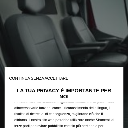
CONTINUA SENZA ACCETTARE →
Utilizziamo cookie e/o altri strumenti di tracciamento (gli
“Strumenti”) per assicurarci di offrirti la migliore esperienza sul
LA TUA PRIVACY È IMPORTANTE PER
nostro sito web. Essi ci consentono di fornirti funzionalità
NOI
fondamentali come la sicurezza, la gestione della rete e
l'accessibilità. Gli Strumenti migliorano l'usabilità e le prestazioni
attraverso varie funzioni come il riconoscimento della lingua, i
risultati di ricerca e, di conseguenza, migliorano ciò che ti
offriamo. Il nostro sito web potrebbe utilizzare anche Strumenti di
terze parti per inviare pubblicità che sia più pertinente per