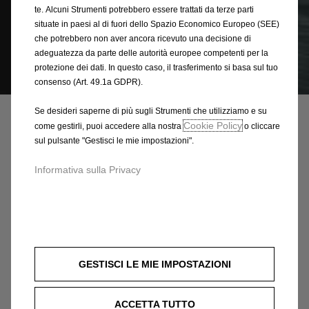
te. Alcuni Strumenti potrebbero essere trattati da terze parti
situate in paesi al di fuori dello Spazio Economico Europeo (SEE)
che potrebbero non aver ancora ricevuto una decisione di
adeguatezza da parte delle autorità europee competenti per la
protezione dei dati. In questo caso, il trasferimento si basa sul tuo
Codice
93167867
consenso (Art. 49.1a GDPR).
SERIE DI FODERINE
Se desideri saperne di più sugli Strumenti che utilizziamo e su
COPRISEDILI
Cookie Policy
come gestirli, puoi accedere alla nostra
o cliccare
sul pulsante "Gestisci le mie impostazioni".
432,53 €
IVA inclusa/Unità
Informativa sulla Privacy
P
r
-
+
i
Q
Prodotto esaurito
c
u
e
AGGIUNGI AL CARRELLO
a
i
GESTISCI LE MIE IMPOSTAZIONI
n
s
Compra ora, paga dopo
t
4
ACCETTA TUTTO
i