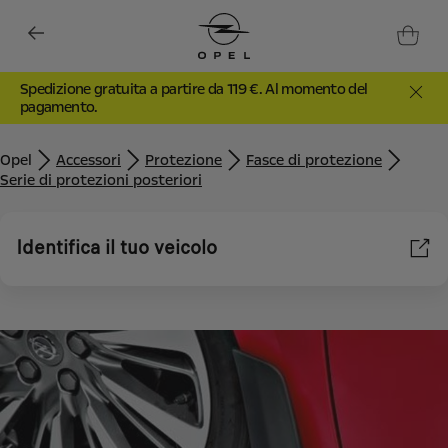
Spedizione gratuita a partire da 119 €. Al momento del
pagamento.
Opel
Accessori
Protezione
Fasce di protezione
Serie di protezioni posteriori
Identifica il tuo veicolo
Utilizziamo cookie e/o altri strumenti di tracciamento (gli
“Strumenti”) per assicurarci di offrirti la migliore esperienza sul
nostro sito web. Essi ci consentono di fornirti funzionalità