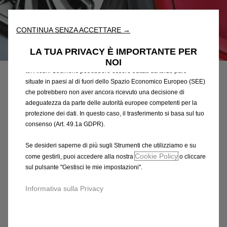
fondamentali come la sicurezza, la gestione della rete e
l'accessibilità. Gli Strumenti migliorano l'usabilità e le prestazioni
attraverso varie funzioni come il riconoscimento della lingua, i
CONTINUA SENZA ACCETTARE →
risultati di ricerca e, di conseguenza, migliorano ciò che ti
Codice
13432437
offriamo. Il nostro sito web potrebbe utilizzare anche Strumenti di
LA TUA PRIVACY È IMPORTANTE PER
terze parti per inviare pubblicità che sia più pertinente per
NOI
SERIE DI PROTEZIONI
te. Alcuni Strumenti potrebbero essere trattati da terze parti
POSTERIORI
situate in paesi al di fuori dello Spazio Economico Europeo (SEE)
che potrebbero non aver ancora ricevuto una decisione di
adeguatezza da parte delle autorità europee competenti per la
80,56 €
IVA inclusa/Unità
protezione dei dati. In questo caso, il trasferimento si basa sul tuo
P
consenso (Art. 49.1a GDPR).
r
-
+
Se desideri saperne di più sugli Strumenti che utilizziamo e su
i
Q
Cookie Policy
Prodotto esaurito
come gestirli, puoi accedere alla nostra
o cliccare
c
sul pulsante "Gestisci le mie impostazioni".
u
e
AGGIUNGI AL CARRELLO
a
i
Informativa sulla Privacy
n
s
Compra ora, paga dopo
t
8
i
0