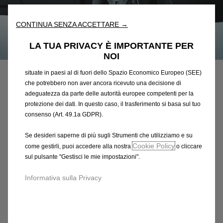
l'accessibilità. Gli Strumenti migliorano l'usabilità e le prestazioni
attraverso varie funzioni come il riconoscimento della lingua, i
CONTINUA SENZA ACCETTARE →
risultati di ricerca e, di conseguenza, migliorano ciò che ti
offriamo. Il nostro sito web potrebbe utilizzare anche Strumenti di
LA TUA PRIVACY È IMPORTANTE PER
Codice
42615969
terze parti per inviare pubblicità che sia più pertinente per
NOI
SERIE DI PROTEZIONI
te. Alcuni Strumenti potrebbero essere trattati da terze parti
situate in paesi al di fuori dello Spazio Economico Europeo (SEE)
POSTERIORI
che potrebbero non aver ancora ricevuto una decisione di
adeguatezza da parte delle autorità europee competenti per la
protezione dei dati. In questo caso, il trasferimento si basa sul tuo
56,67 €
IVA inclusa/Unità
consenso (Art. 49.1a GDPR).
P
r
-
+
Se desideri saperne di più sugli Strumenti che utilizziamo e su
i
Cookie Policy
come gestirli, puoi accedere alla nostra
o cliccare
Q
Prodotto esaurito
c
sul pulsante "Gestisci le mie impostazioni".
u
e
AGGIUNGI AL CARRELLO
a
Informativa sulla Privacy
i
n
s
Compra ora, paga dopo
t
5
i
6