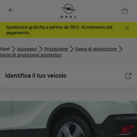
Spedizione gratuita a partire da 119 €. Al momento del
pagamento.
Opel
Accessori
Protezione
Fasce di protezione
Serie di protezioni posteriori
Identifica il tuo veicolo
Utilizziamo cookie e/o altri strumenti di tracciamento (gli
“Strumenti”) per assicurarci di offrirti la migliore esperienza sul
nostro sito web. Essi ci consentono di fornirti funzionalità
fondamentali come la sicurezza, la gestione della rete e