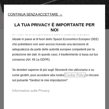
fondamentali come la sicurezza, la gestione della rete e
l'accessibilità. Gli Strumenti migliorano l'usabilità e le prestazioni
attraverso varie funzioni come il riconoscimento della lingua, i
CONTINUA SENZA ACCETTARE →
risultati di ricerca e, di conseguenza, migliorano ciò che ti
Codice
13422350
offriamo. Il nostro sito web potrebbe utilizzare anche Strumenti di
LA TUA PRIVACY È IMPORTANTE PER
terze parti per inviare pubblicità che sia più pertinente per
NOI
SERIE DI TAPPETINI IN
te. Alcuni Strumenti potrebbero essere trattati da terze parti
GOMMA
situate in paesi al di fuori dello Spazio Economico Europeo (SEE)
che potrebbero non aver ancora ricevuto una decisione di
adeguatezza da parte delle autorità europee competenti per la
74,75 €
IVA inclusa/Unità
protezione dei dati. In questo caso, il trasferimento si basa sul tuo
P
consenso (Art. 49.1a GDPR).
r
-
+
Se desideri saperne di più sugli Strumenti che utilizziamo e su
i
Q
Cookie Policy
Prodotto esaurito
come gestirli, puoi accedere alla nostra
o cliccare
c
sul pulsante "Gestisci le mie impostazioni".
u
e
AGGIUNGI AL CARRELLO
a
i
Informativa sulla Privacy
n
s
Compra ora, paga dopo
t
7
i
4