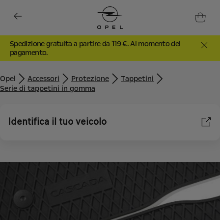
Spedizione gratuita a partire da 119 €. Al momento del
pagamento.
Opel
Accessori
Protezione
Tappetini
Serie di tappetini in gomma
Identifica il tuo veicolo
Utilizziamo cookie e/o altri strumenti di tracciamento (gli
“Strumenti”) per assicurarci di offrirti la migliore esperienza sul
nostro sito web. Essi ci consentono di fornirti funzionalità