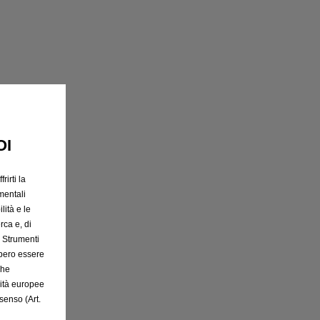
rito
OI
rirti la
mentali
lità e le
rca e, di
e Strumenti
bbero essere
che
rità europee
senso (Art.