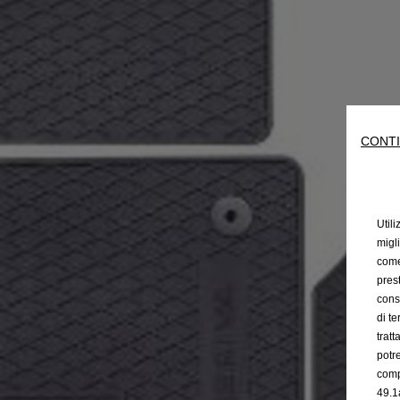
CONTI
Utili
migl
come 
prest
cons
di t
trat
potr
comp
49.1