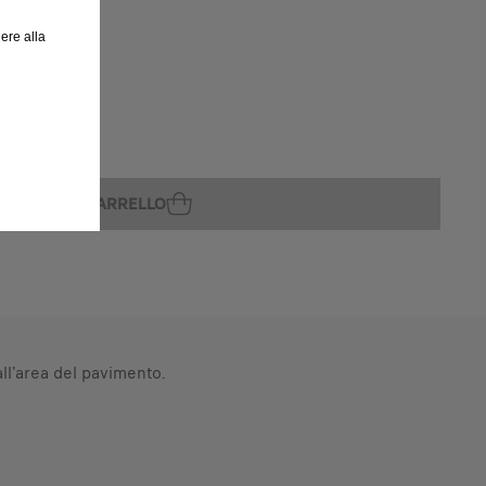
ere alla
GGIUNGI AL CARRELLO
all'area del pavimento.