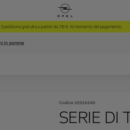
Spedizione gratuita a partire da 119 €. Al momento del pagamento.
ini in gomma
Codice
32026340
SERIE DI 