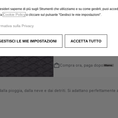
a
V
t
A
esideri saperne di più sugli Strumenti che utilizziamo e su come gestirli, puoi acced
e
Cookie Policy
i
ra
o cliccare sul pulsante "Gestisci le mie impostazioni".
d
n
t
rmativa sulla Privacy
c
o
l
:
u
GESTISCI LE MIE IMPOSTAZIONI
ACCETTA TUTTO
1
s
A
a
/
Compra ora, paga dopo
U
n
i
t
lla pioggia, dalla neve e dai detriti. Si adattano perfettamente 
à