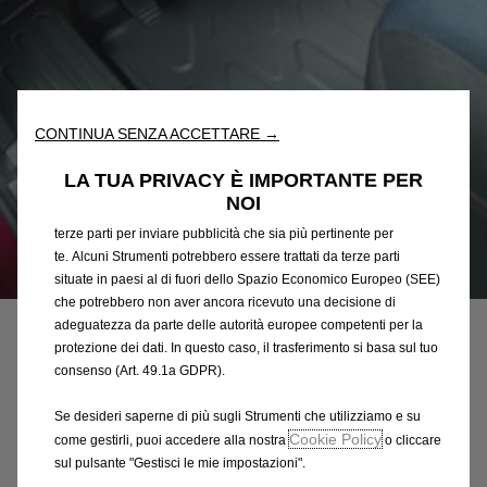
Utilizziamo cookie e/o altri strumenti di tracciamento (gli
“Strumenti”) per assicurarci di offrirti la migliore esperienza sul
nostro sito web. Essi ci consentono di fornirti funzionalità
fondamentali come la sicurezza, la gestione della rete e
CONTINUA SENZA ACCETTARE →
l'accessibilità. Gli Strumenti migliorano l'usabilità e le prestazioni
attraverso varie funzioni come il riconoscimento della lingua, i
LA TUA PRIVACY È IMPORTANTE PER
risultati di ricerca e, di conseguenza, migliorano ciò che ti
NOI
offriamo. Il nostro sito web potrebbe utilizzare anche Strumenti di
terze parti per inviare pubblicità che sia più pertinente per
te. Alcuni Strumenti potrebbero essere trattati da terze parti
Codice
93165539
situate in paesi al di fuori dello Spazio Economico Europeo (SEE)
SERIE DI TAPPETINI IN
che potrebbero non aver ancora ricevuto una decisione di
adeguatezza da parte delle autorità europee competenti per la
GOMMA
protezione dei dati. In questo caso, il trasferimento si basa sul tuo
consenso (Art. 49.1a GDPR).
107,38 €
IVA inclusa/Unità
Se desideri saperne di più sugli Strumenti che utilizziamo e su
P
Cookie Policy
come gestirli, puoi accedere alla nostra
o cliccare
r
-
+
sul pulsante "Gestisci le mie impostazioni".
i