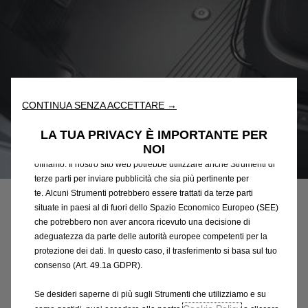
Utilizziamo cookie e/o altri strumenti di tracciamento (gli
“Strumenti”) per assicurarci di offrirti la migliore esperienza sul
nostro sito web. Essi ci consentono di fornirti funzionalità
CONTINUA SENZA ACCETTARE →
fondamentali come la sicurezza, la gestione della rete e
l'accessibilità. Gli Strumenti migliorano l'usabilità e le prestazioni
LA TUA PRIVACY È IMPORTANTE PER
attraverso varie funzioni come il riconoscimento della lingua, i
NOI
risultati di ricerca e, di conseguenza, migliorano ciò che ti
Codice
1668221580
offriamo. Il nostro sito web potrebbe utilizzare anche Strumenti di
SERIE DI TAPPETINI IN
terze parti per inviare pubblicità che sia più pertinente per
te. Alcuni Strumenti potrebbero essere trattati da terze parti
GOMMA - ANTERIORE
situate in paesi al di fuori dello Spazio Economico Europeo (SEE)
che potrebbero non aver ancora ricevuto una decisione di
adeguatezza da parte delle autorità europee competenti per la
33,45 €
IVA inclusa/Unità
protezione dei dati. In questo caso, il trasferimento si basa sul tuo
P
consenso (Art. 49.1a GDPR).
r
-
+
i
Se desideri saperne di più sugli Strumenti che utilizziamo e su