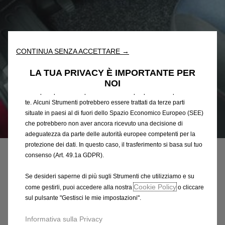
Utilizziamo cookie e/o altri strumenti di tracciamento (gli
“Strumenti”) per assicurarci di offrirti la migliore esperienza sul
nostro sito web. Essi ci consentono di fornirti funzionalità
fondamentali come la sicurezza, la gestione della rete e
l'accessibilità. Gli Strumenti migliorano l'usabilità e le prestazioni
CONTINUA SENZA ACCETTARE →
attraverso varie funzioni come il riconoscimento della lingua, i
risultati di ricerca e, di conseguenza, migliorano ciò che ti
LA TUA PRIVACY È IMPORTANTE PER
offriamo. Il nostro sito web potrebbe utilizzare anche Strumenti di
NOI
terze parti per inviare pubblicità che sia più pertinente per
te. Alcuni Strumenti potrebbero essere trattati da terze parti
situate in paesi al di fuori dello Spazio Economico Europeo (SEE)
che potrebbero non aver ancora ricevuto una decisione di
Codice
93165538
adeguatezza da parte delle autorità europee competenti per la
SERIE DI TAPPETINI IN
protezione dei dati. In questo caso, il trasferimento si basa sul tuo
consenso (Art. 49.1a GDPR).
MOQUETTE AGUGLIATA
Se desideri saperne di più sugli Strumenti che utilizziamo e su
142,18 €
Cookie Policy
IVA inclusa/Unità
come gestirli, puoi accedere alla nostra
o cliccare
sul pulsante "Gestisci le mie impostazioni".
P
r
-
+
Informativa sulla Privacy
i