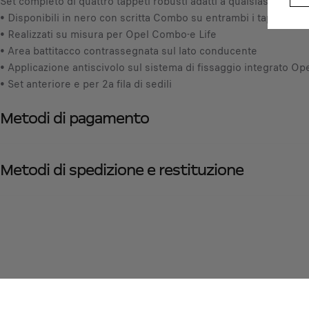
Set completo di quattro tappeti robusti adatti a qualsiasi condi
• Disponibili in nero con scritta Combo su entrambi i tappeti ant
• Realizzati su misura per Opel Combo-e Life
• Area battitacco contrassegnata sul lato conducente
• Applicazione antiscivolo sul sistema di fissaggio integrato Op
• Set anteriore e per 2a fila di sedili
Metodi di pagamento
Metodi di spedizione e restituzione