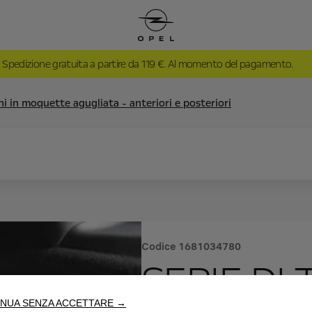
Spedizione gratuita a partire da 119 €. Al momento del pagamento.
ni in moquette agugliata - anteriori e posteriori
Codice
1681034780
SERIE DI 
NUA SENZA ACCETTARE →