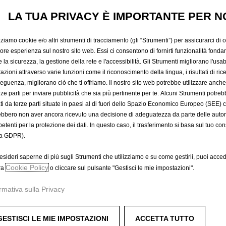
MOQUETT
LA TUA PRIVACY È IMPORTANTE PER N
ANTERIOR
zziamo cookie e/o altri strumenti di tracciamento (gli “Strumenti”) per assicurarci di off
iore esperienza sul nostro sito web. Essi ci consentono di fornirti funzionalità fonda
la sicurezza, la gestione della rete e l'accessibilità. Gli Strumenti migliorano l'usabi
azioni attraverso varie funzioni come il riconoscimento della lingua, i risultati di rice
42,96 €
eguenza, migliorano ciò che ti offriamo. Il nostro sito web potrebbe utilizzare anch
IVA inclusa/Unità
erze parti per inviare pubblicità che sia più pertinente per te. Alcuni Strumenti potre
P
tati da terze parti situate in paesi al di fuori dello Spazio Economico Europeo (SEE) 
r
-
+
ebbero non aver ancora ricevuto una decisione di adeguatezza da parte delle auto
i
etenti per la protezione dei dati. In questo caso, il trasferimento si basa sul tuo con
Q
c
A
a GDPR).
u
e
a
i
esideri saperne di più sugli Strumenti che utilizziamo e su come gestirli, puoi acced
Data di consegna prevista :
12/
n
Cookie Policy
ra
o cliccare sul pulsante "Gestisci le mie impostazioni".
s
Compra ora, paga dopo
t
4
rmativa sulla Privacy
i
2
t
,
y
9
GESTISCI LE MIE IMPOSTAZIONI
ACCETTA TUTTO