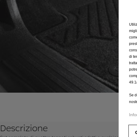
Utili
migl
come 
prest
cons
di t
trat
potr
comp
49.1
Se d
nost
Info
Descrizione