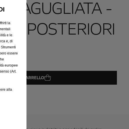
E AGUGLIATA -
OI
I E POSTERIORI
rirti la
mentali
lità e le
rca e, di
e Strumenti
bbero essere
che
rità europee
senso (Art.
GGIUNGI AL CARRELLO
ere alla
08