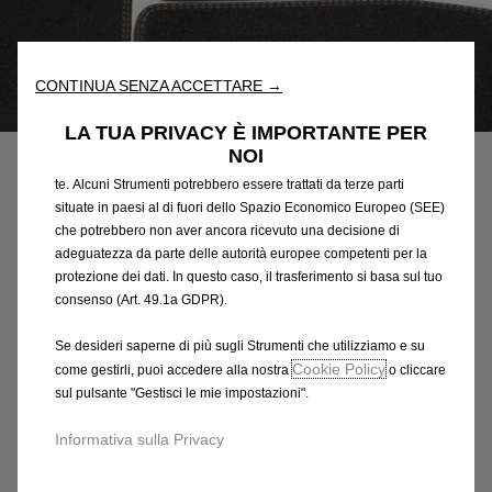
nostro sito web. Essi ci consentono di fornirti funzionalità
fondamentali come la sicurezza, la gestione della rete e
l'accessibilità. Gli Strumenti migliorano l'usabilità e le prestazioni
CONTINUA SENZA ACCETTARE →
attraverso varie funzioni come il riconoscimento della lingua, i
Codice
20974763
risultati di ricerca e, di conseguenza, migliorano ciò che ti
LA TUA PRIVACY È IMPORTANTE PER
SERIE DI TAPPETINI IN
offriamo. Il nostro sito web potrebbe utilizzare anche Strumenti di
NOI
terze parti per inviare pubblicità che sia più pertinente per
VELLUTO
te. Alcuni Strumenti potrebbero essere trattati da terze parti
situate in paesi al di fuori dello Spazio Economico Europeo (SEE)
che potrebbero non aver ancora ricevuto una decisione di
140,62 €
IVA inclusa/Unità
adeguatezza da parte delle autorità europee competenti per la
P
protezione dei dati. In questo caso, il trasferimento si basa sul tuo
r
-
+
consenso (Art. 49.1a GDPR).
i
Q
Prodotto esaurito
c
Se desideri saperne di più sugli Strumenti che utilizziamo e su
u
Cookie Policy
e
come gestirli, puoi accedere alla nostra
o cliccare
AGGIUNGI AL CARRELLO
a
sul pulsante "Gestisci le mie impostazioni".
i
n
s
Informativa sulla Privacy
Compra ora, paga dopo
t
1
i
4