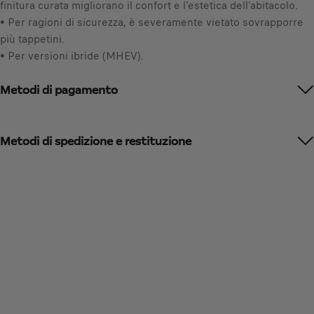
1
finitura curata migliorano il confort e l'estetica dell'abitacolo.
s
• Per ragioni di sicurezza, è severamente vietato sovrapporre
a
più tappetini.
/
• Per versioni ibride (MHEV).
U
n
Metodi di pagamento
i
t
à
Metodi di spedizione e restituzione