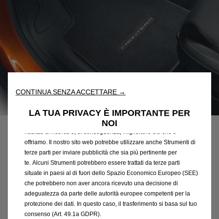
Utilizziamo cookie e/o altri strumenti di tracciamento (gli
“Strumenti”) per assicurarci di offrirti la migliore esperienza sul
nostro sito web. Essi ci consentono di fornirti funzionalità
CONTINUA SENZA ACCETTARE →
fondamentali come la sicurezza, la gestione della rete e
Codice
1693163580
l'accessibilità. Gli Strumenti migliorano l'usabilità e le prestazioni
LA TUA PRIVACY È IMPORTANTE PER
SERIE DI TAPPETINI IN
attraverso varie funzioni come il riconoscimento della lingua, i
NOI
risultati di ricerca e, di conseguenza, migliorano ciò che ti
VELLUTO - ANTERIORI E
offriamo. Il nostro sito web potrebbe utilizzare anche Strumenti di
terze parti per inviare pubblicità che sia più pertinente per
POSTERIORI
te. Alcuni Strumenti potrebbero essere trattati da terze parti
situate in paesi al di fuori dello Spazio Economico Europeo (SEE)
81,98 €
IVA inclusa/Unità
che potrebbero non aver ancora ricevuto una decisione di
P
adeguatezza da parte delle autorità europee competenti per la
protezione dei dati. In questo caso, il trasferimento si basa sul tuo
r
-
+
consenso (Art. 49.1a GDPR).