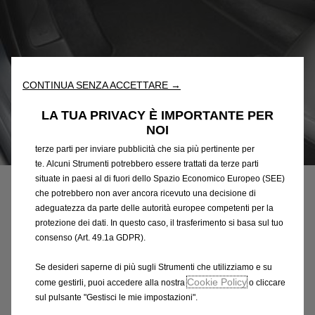
Utilizziamo cookie e/o altri strumenti di tracciamento (gli
“Strumenti”) per assicurarci di offrirti la migliore esperienza sul
nostro sito web. Essi ci consentono di fornirti funzionalità
fondamentali come la sicurezza, la gestione della rete e
CONTINUA SENZA ACCETTARE →
l'accessibilità. Gli Strumenti migliorano l'usabilità e le prestazioni
attraverso varie funzioni come il riconoscimento della lingua, i
LA TUA PRIVACY È IMPORTANTE PER
risultati di ricerca e, di conseguenza, migliorano ciò che ti
NOI
offriamo. Il nostro sito web potrebbe utilizzare anche Strumenti di
Codice
9856906580
terze parti per inviare pubblicità che sia più pertinente per
te. Alcuni Strumenti potrebbero essere trattati da terze parti
SERIE DI TAPPETINI IN
situate in paesi al di fuori dello Spazio Economico Europeo (SEE)
che potrebbero non aver ancora ricevuto una decisione di
VELLUTO - ANTERIORI E
adeguatezza da parte delle autorità europee competenti per la
POSTERIORI
protezione dei dati. In questo caso, il trasferimento si basa sul tuo
consenso (Art. 49.1a GDPR).
113,53 €
IVA inclusa/Unità
Se desideri saperne di più sugli Strumenti che utilizziamo e su
P
Cookie Policy
come gestirli, puoi accedere alla nostra
o cliccare
r
sul pulsante "Gestisci le mie impostazioni".
-
+
i