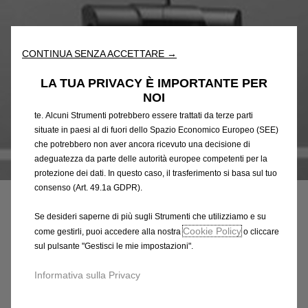
nostro sito web. Essi ci consentono di fornirti funzionalità
fondamentali come la sicurezza, la gestione della rete e
l'accessibilità. Gli Strumenti migliorano l'usabilità e le prestazioni
CONTINUA SENZA ACCETTARE →
attraverso varie funzioni come il riconoscimento della lingua, i
risultati di ricerca e, di conseguenza, migliorano ciò che ti
LA TUA PRIVACY È IMPORTANTE PER
offriamo. Il nostro sito web potrebbe utilizzare anche Strumenti di
NOI
terze parti per inviare pubblicità che sia più pertinente per
te. Alcuni Strumenti potrebbero essere trattati da terze parti
situate in paesi al di fuori dello Spazio Economico Europeo (SEE)
che potrebbero non aver ancora ricevuto una decisione di
adeguatezza da parte delle autorità europee competenti per la
Codice
1619228880
protezione dei dati. In questo caso, il trasferimento si basa sul tuo
SERRATURA RINFORZATA -
consenso (Art. 49.1a GDPR).
PER PORTE POSTERIORI
Se desideri saperne di più sugli Strumenti che utilizziamo e su
Cookie Policy
come gestirli, puoi accedere alla nostra
o cliccare
376,47 €
sul pulsante "Gestisci le mie impostazioni".
IVA inclusa/Unità
P
Informativa sulla Privacy
r
-
+
i