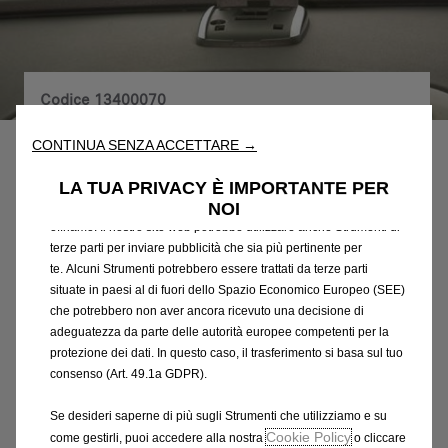
Utilizziamo cookie e/o altri strumenti di tracciamento (gli
Codice
13400070
“Strumenti”) per assicurarci di offrirti la migliore esperienza sul
SUPPORTO UNIVERSALE PER
nostro sito web. Essi ci consentono di fornirti funzionalità
fondamentali come la sicurezza, la gestione della rete e
CONTINUA SENZA ACCETTARE →
SMARTPHONE
l'accessibilità. Gli Strumenti migliorano l'usabilità e le prestazioni
attraverso varie funzioni come il riconoscimento della lingua, i
LA TUA PRIVACY È IMPORTANTE PER
risultati di ricerca e, di conseguenza, migliorano ciò che ti
NOI
150,35 €
IVA inclusa/Unità
offriamo. Il nostro sito web potrebbe utilizzare anche Strumenti di
P
terze parti per inviare pubblicità che sia più pertinente per
r
te. Alcuni Strumenti potrebbero essere trattati da terze parti
-
+
i
situate in paesi al di fuori dello Spazio Economico Europeo (SEE)
Q
Prodotto esaurito
che potrebbero non aver ancora ricevuto una decisione di
c
u
adeguatezza da parte delle autorità europee competenti per la
e
AGGIUNGI AL CARRELLO
protezione dei dati. In questo caso, il trasferimento si basa sul tuo
a
i
consenso (Art. 49.1a GDPR).
n
s
Compra ora, paga dopo
t
1
Se desideri saperne di più sugli Strumenti che utilizziamo e su
i
5
Cookie Policy
come gestirli, puoi accedere alla nostra
o cliccare