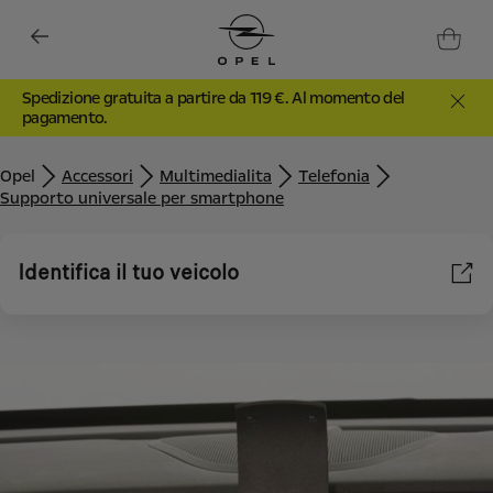
Spedizione gratuita a partire da 119 €. Al momento del
pagamento.
Opel
Accessori
Multimedialita
Telefonia
Supporto universale per smartphone
Identifica il tuo veicolo