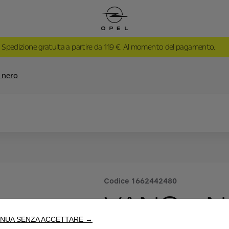
Spedizione gratuita a partire da 119 €. Al momento del pagamento.
 nero
Codice
1662442480
VANO - 
NUA SENZA ACCETTARE →