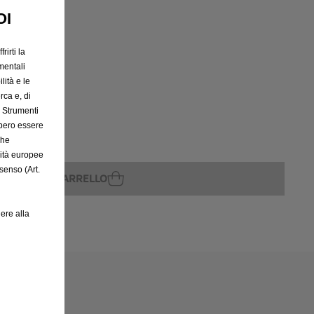
OI
rirti la
rito
mentali
lità e le
rca e, di
e Strumenti
bbero essere
che
rità europee
senso (Art.
GGIUNGI AL CARRELLO
ere alla