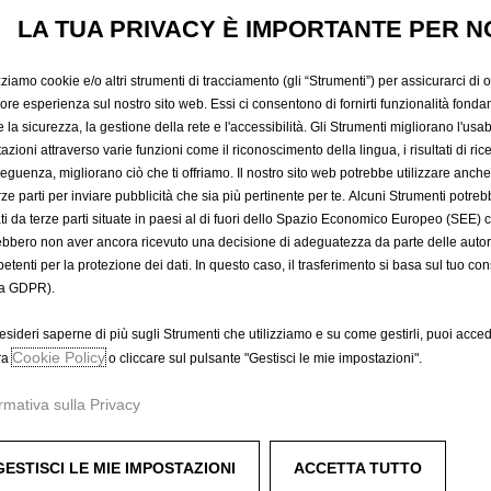
23,56 €
LA TUA PRIVACY È IMPORTANTE PER N
IVA inclusa/Unità
P
r
zziamo cookie e/o altri strumenti di tracciamento (gli “Strumenti”) per assicurarci di off
-
+
Prodotto esau
i
iore esperienza sul nostro sito web. Essi ci consentono di fornirti funzionalità fonda
Q
la sicurezza, la gestione della rete e l'accessibilità. Gli Strumenti migliorano l'usabi
c
u
azioni attraverso varie funzioni come il riconoscimento della lingua, i risultati di rice
e
eguenza, migliorano ciò che ti offriamo. Il nostro sito web potrebbe utilizzare anch
a
i
erze parti per inviare pubblicità che sia più pertinente per te. Alcuni Strumenti potre
n
s
tati da terze parti situate in paesi al di fuori dello Spazio Economico Europeo (SEE) 
t
2
ebbero non aver ancora ricevuto una decisione di adeguatezza da parte delle auto
i
3
etenti per la protezione dei dati. In questo caso, il trasferimento si basa sul tuo con
A
t
,
a GDPR).
y
5
u
esideri saperne di più sugli Strumenti che utilizziamo e su come gestirli, puoi acced
6
Compra ora, paga dopo
Cookie Policy
ra
o cliccare sul pulsante "Gestisci le mie impostazioni".
p
€
d
I
rmativa sulla Privacy
a
V
t
A
antire maggiore ordine nell&apos;abitacolo.
e
GESTISCI LE MIE IMPOSTAZIONI
ACCETTA TUTTO
i