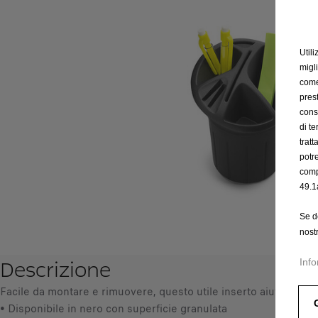
Utili
migl
come 
prest
cons
di t
trat
potr
comp
49.1
Se d
nost
Descrizione
Info
Facile da montare e rimuovere, questo utile inserto aiuta a gar
• Disponibile in nero con superficie granulata