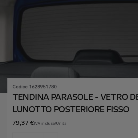
Codice
1628951780
TENDINA PARASOLE - VETRO D
LUNOTTO POSTERIORE FISSO
79,37 €
IVA inclusa/Unità
P