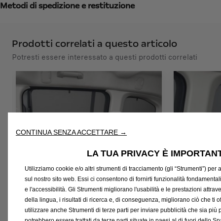
:
u
Metodi di spedizione e restituzione
1
s
a
/
Prodotti correlati a questo articolo
U
Potresti essere interessato a questi prodotti correlati
n
i
t
à
CONTINUA SENZA ACCETTARE →
LA TUA PRIVACY È IMPORTAN
Utilizziamo cookie e/o altri strumenti di tracciamento (gli “Strumenti”) per a
sul nostro sito web. Essi ci consentono di fornirti funzionalità fondamental
Codice 1628951480
Codice 16289
Serie Di 2 Tendine Parasole -
Serie Di 
e l'accessibilità. Gli Strumenti migliorano l'usabilità e le prestazioni attr
Vetri Delle Porte Posteriori
della lingua, i risultati di ricerca e, di conseguenza, migliorano ciò che ti 
Per Vetri
utilizzare anche Strumenti di terze parti per inviare pubblicità che sia più 
Scorrevoli
potrebbero essere trattati da terze parti situate in paesi al di fuori del