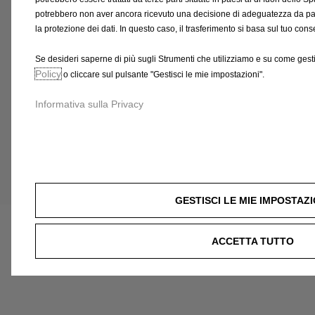
potrebbero non aver ancora ricevuto una decisione di adeguatezza da par
79,37 €
79,37 €
la protezione dei dati. In questo caso, il trasferimento si basa sul tuo co
AGGIUNGI AL CARRELLO
AGGIU
Se desideri saperne di più sugli Strumenti che utilizziamo e su come gesti
Policy
o cliccare sul pulsante "Gestisci le mie impostazioni".
Informativa sulla Privacy
Price
Price
is
is
79,37
79,37
€
€
GESTISCI LE MIE IMPOSTAZI
ACCETTA TUTTO