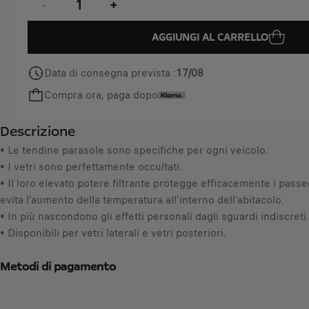
r
-
+
i
Q
c
AGGIUNGI AL CARRELLO
u
e
a
i
Data di consegna prevista :
17/08
n
s
Compra ora, paga dopo
t
7
i
9
Descrizione
t
,
y
• Le tendine parasole sono specifiche per ogni veicolo.
3
u
• I vetri sono perfettamente occultati.
7
p
• Il loro elevato potere filtrante protegge efficacemente i passe
€
d
evita l'aumento della temperatura all'interno dell'abitacolo.
I
a
• In più nascondono gli effetti personali dagli sguardi indiscreti.
V
t
• Disponibili per vetri laterali e vetri posteriori.
A
e
i
d
Metodi di pagamento
n
t
c
o
l