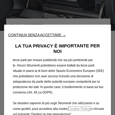
Utilizziamo cookie e/o altri strumenti di tracciamento (gli
“Strumenti”) per assicurarci di offrirti la migliore esperienza sul
Codice
13463388
nostro sito web. Essi ci consentono di fornirti funzionalità
SUPPORTO UNIVERSALE PER
fondamentali come la sicurezza, la gestione della rete e
CONTINUA SENZA ACCETTARE →
l'accessibilità. Gli Strumenti migliorano l'usabilità e le prestazioni
SMARTPHONE
attraverso varie funzioni come il riconoscimento della lingua, i
LA TUA PRIVACY È IMPORTANTE PER
risultati di ricerca e, di conseguenza, migliorano ciò che ti
NOI
400,40 €
offriamo. Il nostro sito web potrebbe utilizzare anche Strumenti di
IVA inclusa/Unità
terze parti per inviare pubblicità che sia più pertinente per
P
te. Alcuni Strumenti potrebbero essere trattati da terze parti
r
-
+
situate in paesi al di fuori dello Spazio Economico Europeo (SEE)
i
che potrebbero non aver ancora ricevuto una decisione di
Q
Prodotto esaurito
c
adeguatezza da parte delle autorità europee competenti per la
u
e
protezione dei dati. In questo caso, il trasferimento si basa sul tuo
AGGIUNGI AL CARRELLO
a
consenso (Art. 49.1a GDPR).
i
n
s
Compra ora, paga dopo
Se desideri saperne di più sugli Strumenti che utilizziamo e su
t
4
Cookie Policy
come gestirli, puoi accedere alla nostra
o cliccare
i
0
sul pulsante "Gestisci le mie impostazioni".