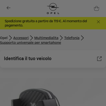
Spedizione gratuita a partire da 119 €. Al momento del
pagamento.
Opel
Accessori
Multimedialita
Telefonia
Supporto universale per smartphone
Identifica il tuo veicolo