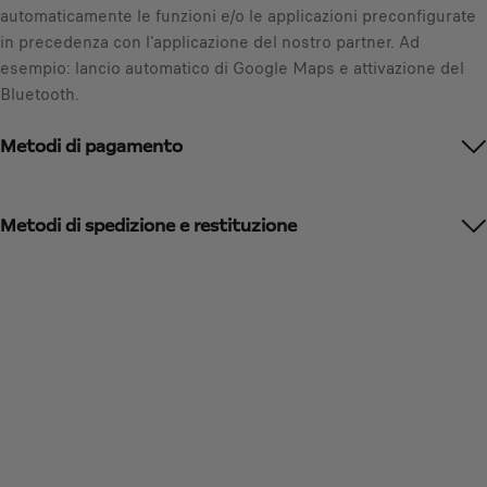
automaticamente le funzioni e/o le applicazioni preconfigurate
/
in precedenza con l'applicazione del nostro partner. Ad
U
esempio: lancio automatico di Google Maps e attivazione del
n
Bluetooth.
i
t
Metodi di pagamento
à
Metodi di spedizione e restituzione