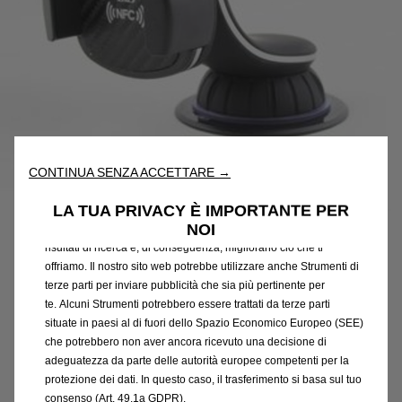
Utilizziamo cookie e/o altri strumenti di tracciamento (gli
“Strumenti”) per assicurarci di offrirti la migliore esperienza sul
CONTINUA SENZA ACCETTARE →
nostro sito web. Essi ci consentono di fornirti funzionalità
Codice
1613946180
fondamentali come la sicurezza, la gestione della rete e
LA TUA PRIVACY È IMPORTANTE PER
l'accessibilità. Gli Strumenti migliorano l'usabilità e le prestazioni
SUPPORTO UNIVERSALE PER
NOI
attraverso varie funzioni come il riconoscimento della lingua, i
SMARTPHONE
risultati di ricerca e, di conseguenza, migliorano ciò che ti
offriamo. Il nostro sito web potrebbe utilizzare anche Strumenti di
terze parti per inviare pubblicità che sia più pertinente per
55,56 €
IVA inclusa/Unità
te. Alcuni Strumenti potrebbero essere trattati da terze parti
P
situate in paesi al di fuori dello Spazio Economico Europeo (SEE)
r
che potrebbero non aver ancora ricevuto una decisione di
-
+
adeguatezza da parte delle autorità europee competenti per la
i
Q
Affrettati, sono rimasti solo pochi articoli!
protezione dei dati. In questo caso, il trasferimento si basa sul tuo
c
consenso (Art. 49.1a GDPR).