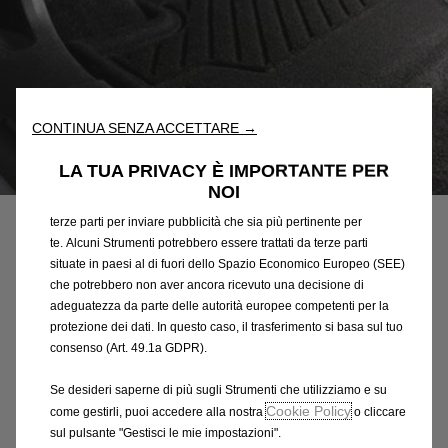
Utilizziamo cookie e/o altri strumenti di tracciamento (gli
“Strumenti”) per assicurarci di offrirti la migliore esperienza sul
nostro sito web. Essi ci consentono di fornirti funzionalità
fondamentali come la sicurezza, la gestione della rete e
CONTINUA SENZA ACCETTARE →
l'accessibilità. Gli Strumenti migliorano l'usabilità e le prestazioni
attraverso varie funzioni come il riconoscimento della lingua, i
LA TUA PRIVACY È IMPORTANTE PER
Codice
1664473280
risultati di ricerca e, di conseguenza, migliorano ciò che ti
NOI
TAPPETINI, 3D - ANTERIORI E
offriamo. Il nostro sito web potrebbe utilizzare anche Strumenti di
terze parti per inviare pubblicità che sia più pertinente per
POSTERIORI
te. Alcuni Strumenti potrebbero essere trattati da terze parti
situate in paesi al di fuori dello Spazio Economico Europeo (SEE)
che potrebbero non aver ancora ricevuto una decisione di
100,04 €
IVA inclusa/Unità
adeguatezza da parte delle autorità europee competenti per la
P
protezione dei dati. In questo caso, il trasferimento si basa sul tuo
r
-
+
consenso (Art. 49.1a GDPR).
i
Q
Prodotto esaurito
c
Se desideri saperne di più sugli Strumenti che utilizziamo e su
u
Cookie Policy
come gestirli, puoi accedere alla nostra
o cliccare
e
AGGIUNGI AL CARRELLO
a
sul pulsante "Gestisci le mie impostazioni".
i