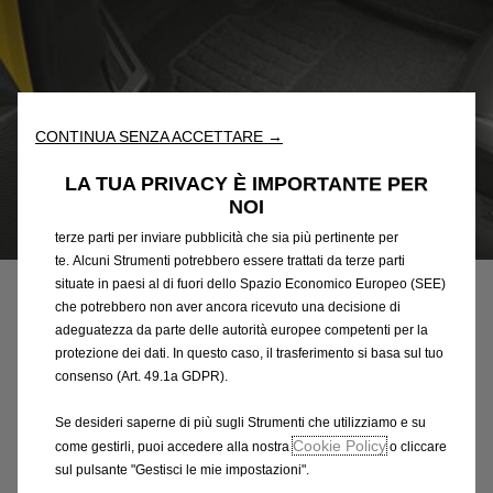
Utilizziamo cookie e/o altri strumenti di tracciamento (gli
“Strumenti”) per assicurarci di offrirti la migliore esperienza sul
nostro sito web. Essi ci consentono di fornirti funzionalità
fondamentali come la sicurezza, la gestione della rete e
CONTINUA SENZA ACCETTARE →
l'accessibilità. Gli Strumenti migliorano l'usabilità e le prestazioni
attraverso varie funzioni come il riconoscimento della lingua, i
LA TUA PRIVACY È IMPORTANTE PER
risultati di ricerca e, di conseguenza, migliorano ciò che ti
NOI
offriamo. Il nostro sito web potrebbe utilizzare anche Strumenti di
Codice
1686229080
terze parti per inviare pubblicità che sia più pertinente per
TAPPETINI, 3D - ANTERIORI E
te. Alcuni Strumenti potrebbero essere trattati da terze parti
situate in paesi al di fuori dello Spazio Economico Europeo (SEE)
POSTERIORI
che potrebbero non aver ancora ricevuto una decisione di
adeguatezza da parte delle autorità europee competenti per la
protezione dei dati. In questo caso, il trasferimento si basa sul tuo
75,20 €
IVA inclusa/Unità
consenso (Art. 49.1a GDPR).
P
r
Se desideri saperne di più sugli Strumenti che utilizziamo e su
-
+
i
Cookie Policy
come gestirli, puoi accedere alla nostra
o cliccare
Q
sul pulsante "Gestisci le mie impostazioni".
c
AGGIUNGI AL CARRELLO