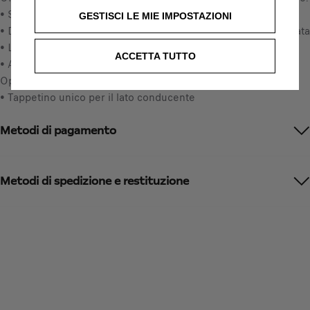
u
• Si adatta perfettamente al vano piedi di Opel Mokka X
8
GESTISCI LE MIE IMPOSTAZIONI
p
• Disponibile in nero con la scritta &quot;Mokka&quot; ricamata
€
d
• Lato inferiore gommato
I
ACCETTA TUTTO
a
• Applicazione antiscivolo sul sistema di fissaggio integrato
V
t
Opel
A
e
• Tappetino unico per il lato conducente
i
d
n
t
Metodi di pagamento
c
o
l
:
u
1
s
Metodi di spedizione e restituzione
a
/
U
n
i
t
à