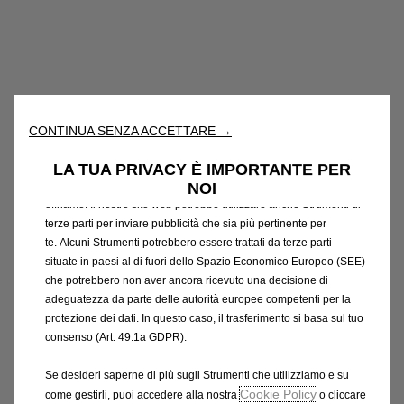
Utilizziamo cookie e/o altri strumenti di tracciamento (gli
“Strumenti”) per assicurarci di offrirti la migliore esperienza sul
nostro sito web. Essi ci consentono di fornirti funzionalità
fondamentali come la sicurezza, la gestione della rete e
CONTINUA SENZA ACCETTARE →
l'accessibilità. Gli Strumenti migliorano l'usabilità e le prestazioni
attraverso varie funzioni come il riconoscimento della lingua, i
LA TUA PRIVACY È IMPORTANTE PER
risultati di ricerca e, di conseguenza, migliorano ciò che ti
NOI
offriamo. Il nostro sito web potrebbe utilizzare anche Strumenti di
terze parti per inviare pubblicità che sia più pertinente per
te. Alcuni Strumenti potrebbero essere trattati da terze parti
situate in paesi al di fuori dello Spazio Economico Europeo (SEE)
che potrebbero non aver ancora ricevuto una decisione di
Codice
39240740
adeguatezza da parte delle autorità europee competenti per la
TAPPETINI VELLUTO
protezione dei dati. In questo caso, il trasferimento si basa sul tuo
consenso (Art. 49.1a GDPR).
98,65 €
IVA inclusa/Unità
Se desideri saperne di più sugli Strumenti che utilizziamo e su
P
Cookie Policy
come gestirli, puoi accedere alla nostra
o cliccare