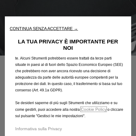
Utilizziamo cookie e/o altri strumenti di tracciamento (gli
“Strumenti”) per assicurarci di offrirti la migliore esperienza sul
nostro sito web. Essi ci consentono di fornirti funzionalità
fondamentali come la sicurezza, la gestione della rete e
l'accessibilità. Gli Strumenti migliorano l'usabilità e le prestazioni
CONTINUA SENZA ACCETTARE →
attraverso varie funzioni come il riconoscimento della lingua, i
risultati di ricerca e, di conseguenza, migliorano ciò che ti
LA TUA PRIVACY È IMPORTANTE PER
offriamo. Il nostro sito web potrebbe utilizzare anche Strumenti di
NOI
Codice
1694113180
terze parti per inviare pubblicità che sia più pertinente per
TAPPETO PER BAULE -
te. Alcuni Strumenti potrebbero essere trattati da terze parti
situate in paesi al di fuori dello Spazio Economico Europeo (SEE)
MOQUETTE AGUGLIATA
che potrebbero non aver ancora ricevuto una decisione di
adeguatezza da parte delle autorità europee competenti per la
47,82 €
protezione dei dati. In questo caso, il trasferimento si basa sul tuo
IVA inclusa/Unità
consenso (Art. 49.1a GDPR).
P
r
-
+
Se desideri saperne di più sugli Strumenti che utilizziamo e su
i
Cookie Policy
come gestirli, puoi accedere alla nostra
o cliccare
Q
Acquista dal rivenditore
c
sul pulsante "Gestisci le mie impostazioni".
u
e
AGGIUNGI AL CARRELLO
a
Informativa sulla Privacy
i
n