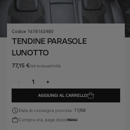
Codice
1678162480
TENDINE PARASOLE
LUNOTTO
77,15 €
IVA inclusa/Unità
P
r
-
+
i
Q
c
AGGIUNGI AL CARRELLO
u
e
a
i
Data di consegna prevista :
17/08
n
s
Compra ora, paga dopo
t
7
i
7