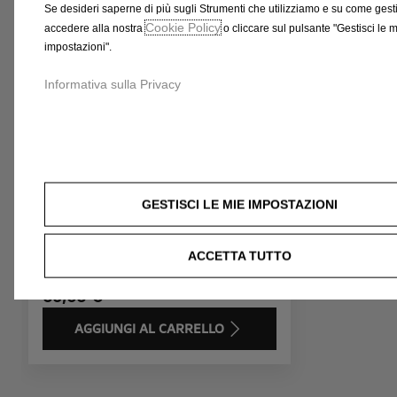
t
Se desideri saperne di più sugli Strumenti che utilizziamo e su come gestir
à
Cookie Policy
accedere alla nostra
o cliccare sul pulsante "Gestisci le 
impostazioni".
Informativa sulla Privacy
Codice 1678162280
GESTISCI LE MIE IMPOSTAZIONI
Tendine parasole finestrini
posteriori
ACCETTA TUTTO
83,58 €
AGGIUNGI AL CARRELLO