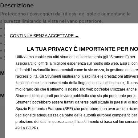
Descrizione
t
,
y
Proteggono i passeggeri dai riflessi del sole e aumentano la
1
u
sicurezza limitando la vista nel vano posteriore.
5
p
• Adattati per essere fissati al lunotto posteriore
€
d
• Si fissano e si rimuovono facilmente tramite clip
I
CONTINUA SENZA ACCETTARE →
a
• Con tasche in tessuto
V
LA TUA PRIVACY È IMPORTANTE PER NO
t
• Tessuto di alta qualità
A
e
Utilizziamo cookie e/o altri strumenti di tracciamento (gli “Strumenti”) per
• Set di 2 per lunotto
i
d
assicurarci di offrirti la migliore esperienza sul nostro sito web. Essi ci c
n
di fornirti funzionalità fondamentali come la sicurezza, la gestione della re
t
Metodi di pagamento
c
l'accessibilità. Gli Strumenti migliorano l'usabilità e le prestazioni attraver
o
l
funzioni come il riconoscimento della lingua, i risultati di ricerca e, di co
:
u
migliorano ciò che ti offriamo. Il nostro sito web potrebbe utilizzare anche
1
s
Metodi di spedizione e restituzione
Strumenti di terze parti per inviare pubblicità che sia più pertinente per te.
a
Strumenti potrebbero essere trattati da terze parti situate in paesi al di fuor
Spazio Economico Europeo (SEE) che potrebbero non aver ancora ricev
/
decisione di adeguatezza da parte delle autorità europee competenti per 
U
Prodotti correlati a questo articolo
protezione dei dati. In questo caso, il trasferimento si basa sul tuo consens
n
Potresti essere interessato a questi prodotti correlati
49.1a GDPR).
i