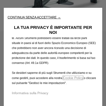
nostro sito web. Essi ci consentono di fornirti funzionalità
fondamentali come la sicurezza, la gestione della rete e
l'accessibilità. Gli Strumenti migliorano l'usabilità e le prestazioni
CONTINUA SENZA ACCETTARE →
attraverso varie funzioni come il riconoscimento della lingua, i
risultati di ricerca e, di conseguenza, migliorano ciò che ti
Codice
95513801
LA TUA PRIVACY È IMPORTANTE PER
offriamo. Il nostro sito web potrebbe utilizzare anche Strumenti di
PARATIA DI SEPARAZIONE
NOI
terze parti per inviare pubblicità che sia più pertinente per
te. Alcuni Strumenti potrebbero essere trattati da terze parti
DEL CARICO PIEGHEVOLE
situate in paesi al di fuori dello Spazio Economico Europeo (SEE)
che potrebbero non aver ancora ricevuto una decisione di
151,30 €
adeguatezza da parte delle autorità europee competenti per la
IVA inclusa/Unità
protezione dei dati. In questo caso, il trasferimento si basa sul tuo
P
consenso (Art. 49.1a GDPR).
r
-
+
i
Se desideri saperne di più sugli Strumenti che utilizziamo e su
Q
Prodotto esaurito
c
Cookie Policy
come gestirli, puoi accedere alla nostra
o cliccare
u
e
sul pulsante "Gestisci le mie impostazioni".
AGGIUNGI AL CARRELLO
a
i
n
Informativa sulla Privacy
s
Compra ora, paga dopo
t
1
i