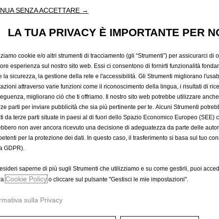
SEGNALA
NUA SENZA ACCETTARE →
LA TUA PRIVACY È IMPORTANTE PER N
11,90 €
IVA inclusa/Unità
zziamo cookie e/o altri strumenti di tracciamento (gli “Strumenti”) per assicurarci di off
P
iore esperienza sul nostro sito web. Essi ci consentono di fornirti funzionalità fonda
r
-
+
la sicurezza, la gestione della rete e l'accessibilità. Gli Strumenti migliorano l'usabi
i
azioni attraverso varie funzioni come il riconoscimento della lingua, i risultati di rice
Q
c
eguenza, migliorano ciò che ti offriamo. Il nostro sito web potrebbe utilizzare anch
u
e
erze parti per inviare pubblicità che sia più pertinente per te. Alcuni Strumenti potre
a
i
tati da terze parti situate in paesi al di fuori dello Spazio Economico Europeo (SEE) 
n
ebbero non aver ancora ricevuto una decisione di adeguatezza da parte delle auto
s
t
etenti per la protezione dei dati. In questo caso, il trasferimento si basa sul tuo con
1
a GDPR).
i
A
1
t
,
esideri saperne di più sugli Strumenti che utilizziamo e su come gestirli, puoi acced
y
9
Data di consegna prevista :
14/
Cookie Policy
ra
o cliccare sul pulsante "Gestisci le mie impostazioni".
u
0
Compra ora, paga dopo
p
€
rmativa sulla Privacy
d
I