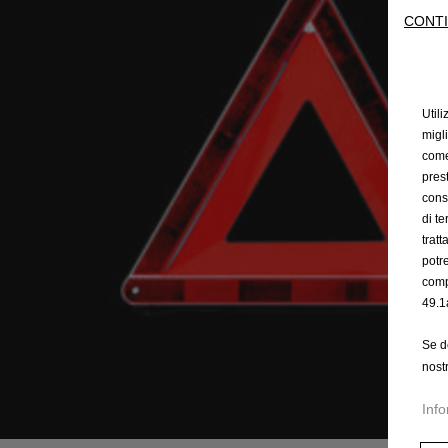
CONTI
Utili
migl
come 
prest
cons
di t
trat
potr
comp
49.1
Se d
nost
Info