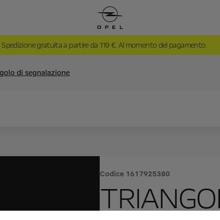
Spedizione gratuita a partire da 119 €. Al momento del pagamento.
golo di segnalazione
Codice
1617925380
TRIANGOL