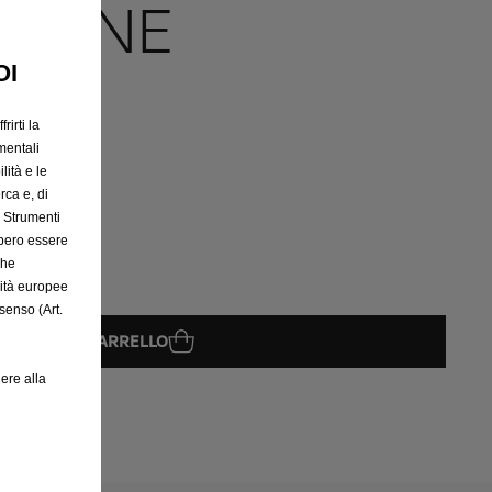
ZIONE
OI
rirti la
mentali
lità e le
rca e, di
e Strumenti
bbero essere
che
rità europee
senso (Art.
GGIUNGI AL CARRELLO
ere alla
08